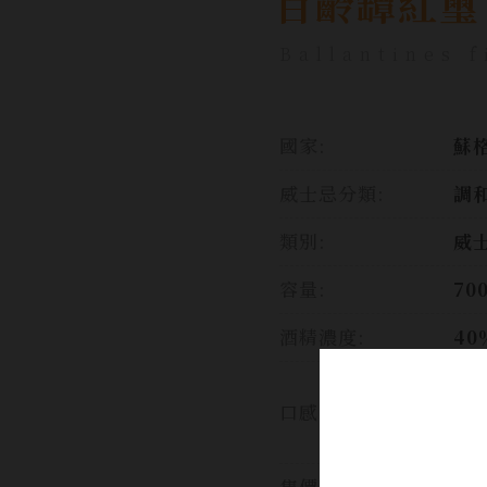
百齡罈紅璽
Ballantines f
國家:
蘇格
威士忌分類:
調
類別:
威
容量:
70
酒精濃度:
40
均
口感:
克
道
售價: