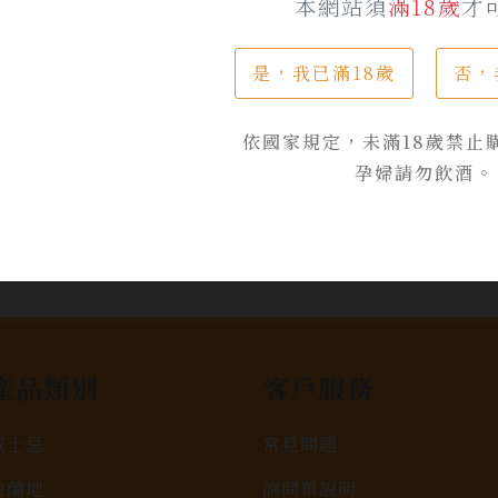
本網站須
滿18歲
才
是，我已滿18歲
否，
加入詢問單
依國家規定，未滿18歲禁止
孕婦請勿飲酒。
產品類別
客戶服務
威士忌
常見問題
白蘭地
詢問單說明