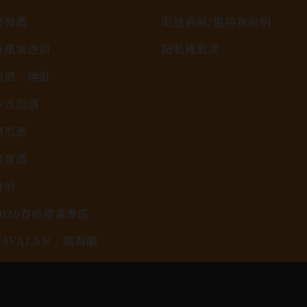
葡萄酒
配送資訊/退換貨說明
香檳氣泡酒
隱私權政策
清酒、燒酎
中式烈酒
調烈酒
果實酒
啤酒
2026春節禮盒專區
KAVALAN / 噶瑪蘭
rit © 2026.
All rights reserved.
Designed By
Bon