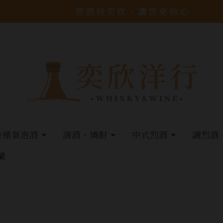
買酒找奕欣，讓您更放心
香檳氣泡酒
清酒、燒酎
中式烈酒
調烈酒
蘭