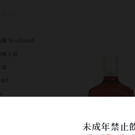
inest
蘭 Scotland
和威士忌
士忌
0ml
%
衡且微妙的將牛奶巧
力、紅蘋果和香草味
調和
未成年禁止
$ 350