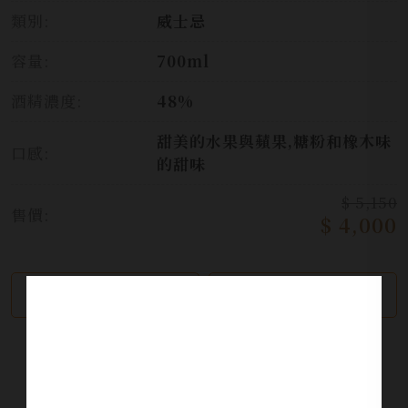
類別:
威士忌
容量:
700ml
酒精濃度:
48%
甜美的水果與蘋果,糖粉和橡木味
口感:
的甜味
$ 5,150
售價:
$ 4,000
繼續瀏覽
加入詢問單