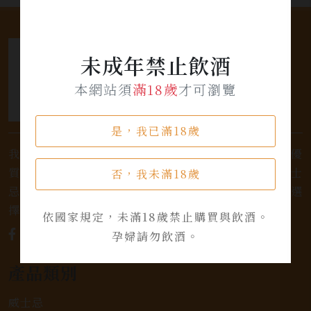
未成年禁止飲酒
本網站須
滿18歲
才可瀏覽
是，我已滿18歲
我們是專業銷售威士忌及各式酒類的店家，為您提供優
質的選擇和卓越的服務。不論您是熱愛品味經典的威士
否，我未滿18歲
忌，或者尋求一款特殊的葡萄酒，我們都有廣泛的選
擇，滿足您的個人口味和喜好。
依國家規定，未滿18歲禁止購買與飲酒。
孕婦請勿飲酒。
產品類別
威士忌