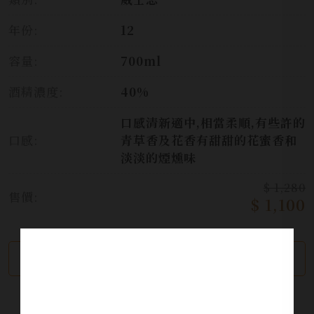
年份:
12
容量:
700ml
酒精濃度:
40%
口感清新適中,相當柔順,有些許的
口感:
青草香及花香有甜甜的花蜜香和
淡淡的煙燻味
$ 1,280
售價:
$ 1,100
繼續瀏覽
加入詢問單