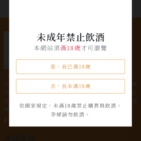
未成年禁止飲酒
本網站須
滿18歲
才可瀏覽
是，我已滿18歲
我們是專業銷售威士忌及各式酒類的店家，為您提供優
否，我未滿18歲
質的選擇和卓越的服務。不論您是熱愛品味經典的威士
忌，或者尋求一款特殊的葡萄酒，我們都有廣泛的選
依國家規定，未滿18歲禁止購買與飲酒。
擇，滿足您的個人口味和喜好。
孕婦請勿飲酒。
產品類別