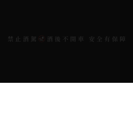
電郵信箱 |
yixin7917909@gmail.com
Copyright 奕欣洋行-酒類專賣｜Wine & Spirit ©
禁止酒駕
酒後不開車 安全有保障
2026.
All rights reserved.
Designed By
Bondlink