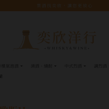
買酒找奕欣，讓您更放心
香檳氣泡酒
清酒、燒酎
中式烈酒
調烈酒
蘭