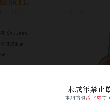
歐版1L
 Dufftown 12 Year Old 1L
蘭 Scotland
一麥芽威士忌
士忌
00ml
未成年禁止
%
本網站須
滿18歲
才
味堅果為開頭,平穩且
味豐富。堅實具有平
的甜味