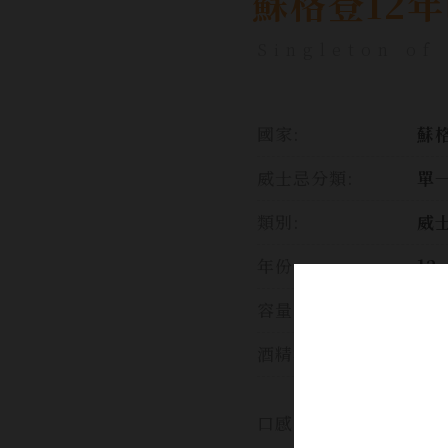
蘇格登12年
Singleton of
國家:
蘇格
威士忌分類:
單
類別:
威
年份:
12
容量:
10
酒精濃度:
40
甜
口感:
果
衡