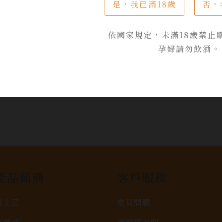
是，我已滿18歲
否，
$ 1,450
$ 980
依國家規定，未滿18歲禁止
孕婦請勿飲酒。
加入詢問單
產品類別
客戶服務
威士忌
常見問題