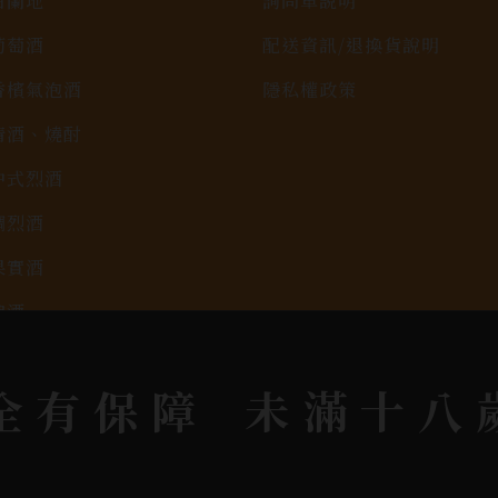
白蘭地
詢問單說明
葡萄酒
配送資訊/退換貨說明
香檳氣泡酒
隱私權政策
清酒、燒酎
中式烈酒
調烈酒
果實酒
啤酒
2026春節禮盒專區
全有保障
未滿十八
KAVALAN / 噶瑪蘭