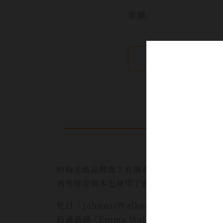
售價:
繼續瀏覽
約翰走路品牌旗下有個系列可說是最具威士
有些特定版本也使用了幽靈酒廠的珍稀威士
近日「JohnnieWalker 約翰走路」為旗
路調酒師「Emma Walker」攜手日