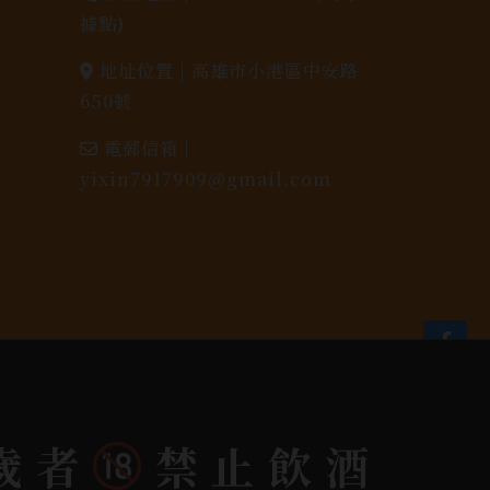
據點)
地址位置 |
高雄市小港區中安路
650號
電郵信箱 |
yixin7917909@gmail.com
歲者
禁止飲酒
dlink