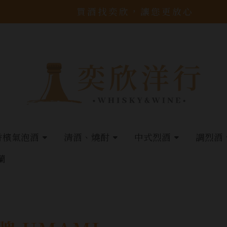
買酒找奕欣，讓您更放心
香檳氣泡酒
清酒、燒酎
中式烈酒
調烈酒
蘭