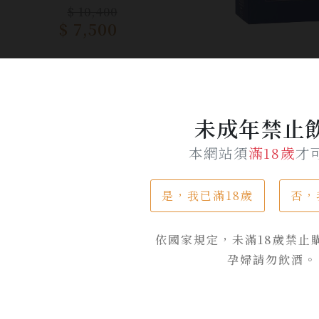
$ 10,400
$ 7,500
加入詢問單
未成年禁止
本網站須
滿18歲
才
是，我已滿18歲
否，
產品介紹
依國家規定，未滿18歲禁止
忌愛好者與老饕們備受關注的作品「藍牌」，在這個系列中酒
孕婦請勿飲酒。
忌來進行調配，這是一個充滿神秘感且珍貴的威士忌系列作品
下系列「藍牌 Blue Label」推出了一款限量版「約翰走路 藍牌
本米其林三星主廚「小林圭」所打造的調和威士忌，這款作品將