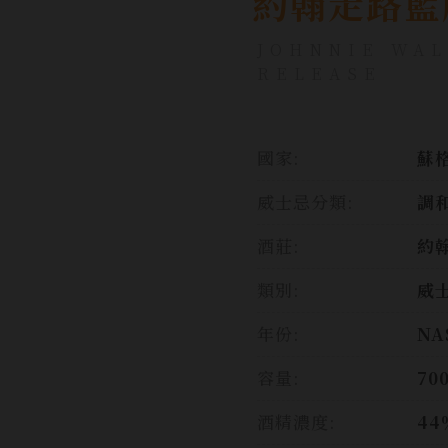
約翰走路藍
JOHNNIE WAL
RELEASE
國家:
蘇格
威士忌分類:
調
酒莊:
約
類別:
威
年份:
NA
容量:
70
酒精濃度:
44