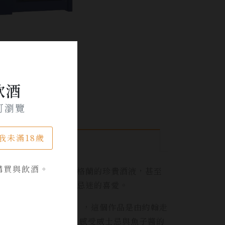
飲酒
可瀏覽
我未滿18歲
購買與飲酒。
廠團隊採用了來自蘇格蘭的珍貴酒液，甚至
，因此深深受到威士忌迷的喜愛。
 Elusive Umami」，這個作品是由約翰走
再次顛覆品味者的感官，感受威士忌與魚子醬的