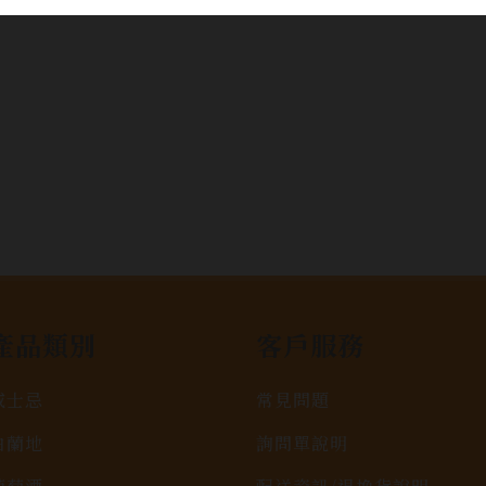
產品類別
客戶服務
威士忌
常見問題
白蘭地
詢問單說明