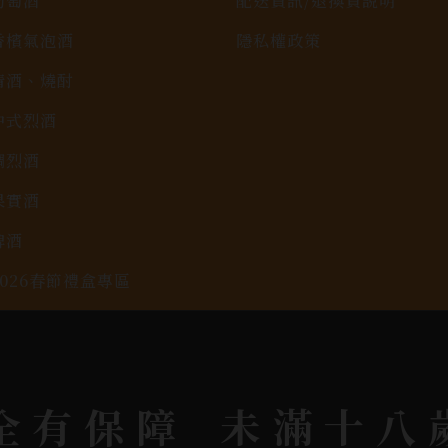
葡萄酒
配送資訊/退換貨說明
香檳氣泡酒
隱私權政策
清酒、燒酎
中式烈酒
調烈酒
果實酒
啤酒
2026春節禮盒專區
KAVALAN / 噶瑪蘭
全有保障
未滿十八
rit © 2026.
All rights reserved.
Designed By
Bon