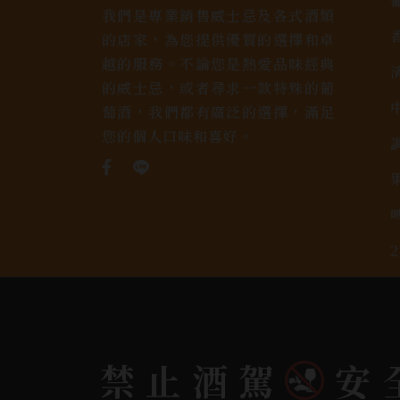
我們是專業銷售威士忌及各式酒類
的店家，為您提供優質的選擇和卓
越的服務。不論您是熱愛品味經典
的威士忌，或者尋求一款特殊的葡
萄酒，我們都有廣泛的選擇，滿足
您的個人口味和喜好。
禁止酒駕
安
Copyright 奕欣洋行-酒類專賣｜Wine & Spi