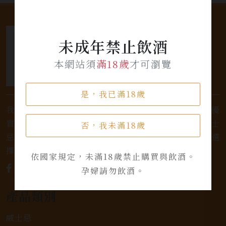
未成年禁止飲酒
本網站須
滿18歲
才可瀏覽
是，我已滿18歲
我們是專業銷售威士忌及各式酒類的店家，為您提供優
質的選擇和卓越的服務。不論您是熱愛品味經典的威士
否，我未滿18歲
忌，或者尋求一款特殊的葡萄酒，我們都有廣泛的選
擇，滿足您的個人口味和喜好。
依國家規定，未滿18歲禁止購買與飲酒。
孕婦請勿飲酒。
產品類別
威士忌