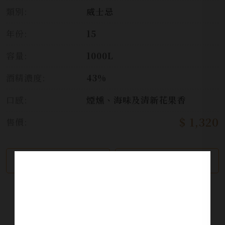
類別:
威士忌
年份:
15
容量:
1000L
酒精濃度:
43%
口感:
煙燻、海味及清新花果香
$ 1,320
售價:
繼續瀏覽
加入詢問單