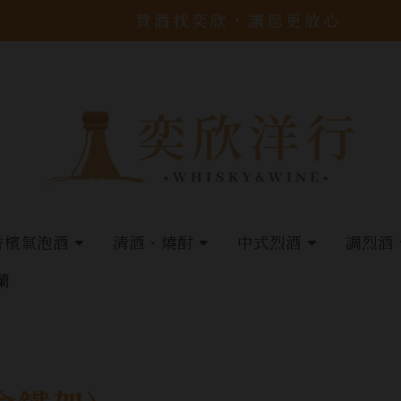
買酒找奕欣，讓您更放心
香檳氣泡酒
清酒、燒酎
中式烈酒
調烈酒
蘭