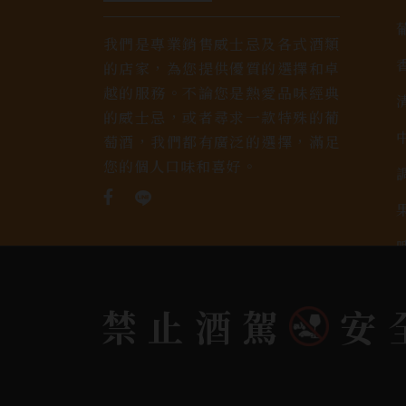
我們是專業銷售威士忌及各式酒類
的店家，為您提供優質的選擇和卓
越的服務。不論您是熱愛品味經典
的威士忌，或者尋求一款特殊的葡
萄酒，我們都有廣泛的選擇，滿足
您的個人口味和喜好。
禁止酒駕
安
Copyright 奕欣洋行-酒類專賣｜Wine & Spi