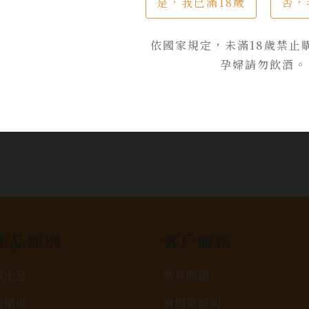
是，我已滿18歲
否，
$ 2,300
依國家規定，未滿18歲禁止
孕婦請勿飲酒。
加入詢問單
產品類別
客戶服務
威士忌
常見問題
白蘭地
詢問單說明