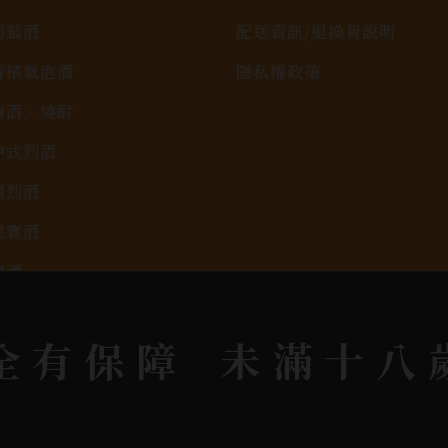
葡萄酒
配送資訊/退換貨說明
香檳氣泡酒
隱私權政策
清酒、燒酎
中式烈酒
調烈酒
果實酒
啤酒
2026春節禮盒專區
全有保障
未滿十八
KAVALAN / 噶瑪蘭
rit © 2026.
All rights reserved.
Designed By
Bon