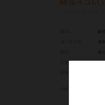
威雀4.5L
The Famous G
國家:
蘇格
威士忌分類:
調
類別:
威
容量:
45
酒精濃度:
40
清
口感:
香
香