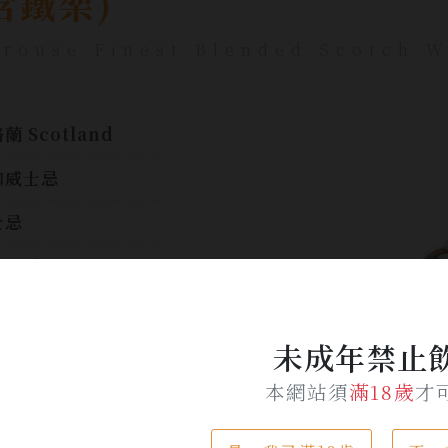
(含鐵架)
rouse Finest Blended Scotch W
蘭 Scotland
和威士忌
士忌
00ml
%
未成年禁止
新的花香,及椰子的甜
味立刻喚醒味蕾與花
本網站須
滿18歲
才
調和的餘香
$ 2,500