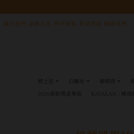
關於我們
最新消息
門市據點
常見問題
聯絡我們
威士忌
白蘭地
葡萄酒
2026春節禮盒專區
KAVALAN / 噶瑪