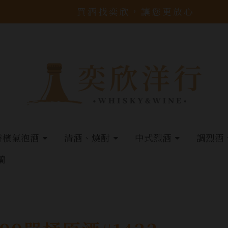
買酒找奕欣，讓您更放心
香檳氣泡酒
清酒、燒酎
中式烈酒
調烈酒
蘭