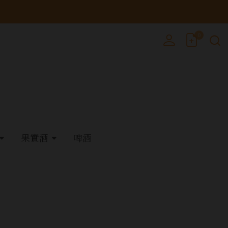
0
果實酒
啤酒