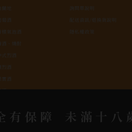
白蘭地
詢問單說明
葡萄酒
配送資訊/退換貨說明
香檳氣泡酒
隱私權政策
清酒、燒酎
中式烈酒
調烈酒
果實酒
啤酒
2026春節禮盒專區
全有保障
未滿十八
KAVALAN / 噶瑪蘭