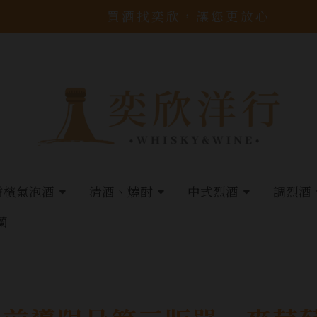
買酒找奕欣，讓您更放心
香檳氣泡酒
清酒、燒酎
中式烈酒
調烈酒
蘭