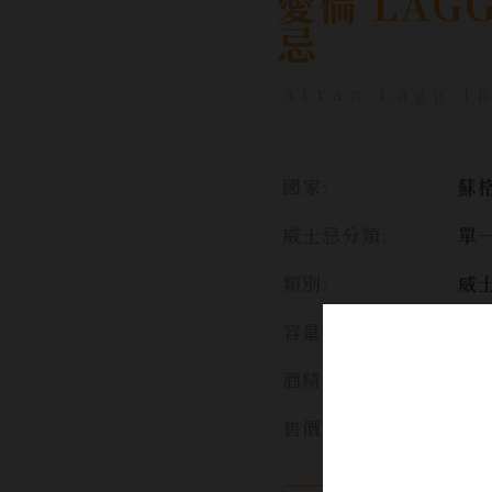
愛倫 LA
忌
Arran Lagg I
國家:
蘇格
威士忌分類:
單
類別:
威
容量:
70
酒精濃度:
50
售價: