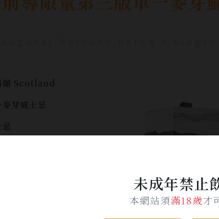
GG前導限量第三版單一麥芽
naugural Release Batch 3 Single
蘭 Scotland
一麥芽威士忌
士忌
0ml
%
未成年禁止
$ 3,600
本網站須
滿18歲
才