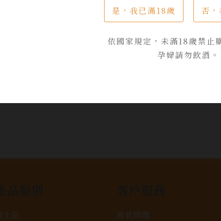
加入詢問單
是，我已滿18歲
否，
依國家規定，未滿18歲禁止
孕婦請勿飲酒。
產品類別
客戶服務
威士忌
常見問題