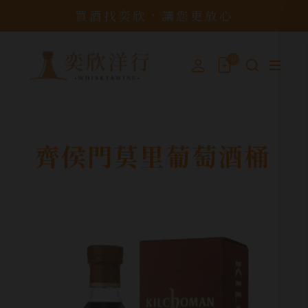
買酒找奕欣，讓您更放心
0
齊侯門莫里葡萄酒桶