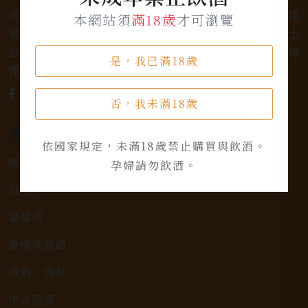
我們是專業銷售威士忌及各式酒類的店家，為您提供優
本網站須
滿18歲
才可瀏覽
質的選擇和卓越的服務。不論您是熱愛品味經典的威士
忌，或者尋求一款特殊的葡萄酒，我們都有廣泛的選
是，我已滿18歲
擇，滿足您的個人口味和喜好。
否，我未滿18歲
產品類別
依國家規定，未滿18歲禁止購買與飲酒。
威士忌
孕婦請勿飲酒。
白蘭地
葡萄酒
香檳氣泡酒
清酒、燒酎
中式烈酒