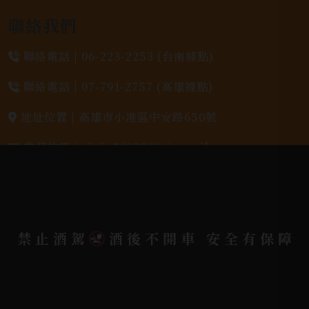
聯絡我們
聯絡電話 |
06-223-2253 (台南據點)
聯絡電話 |
07-791-2757 (高雄據點)
地址位置 |
高雄市小港區中安路650號
電郵信箱 |
yixin7917909@gmail.com
Copyright 奕欣洋行-酒類專賣｜Wine & Spirit ©
2026.
All rights reserved.
Designed By
禁止酒駕
酒後不開車 安全有保障
Bondlink