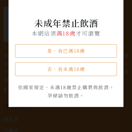
未成年禁止飲酒
本網站須
滿18歲
才可瀏覽
是，我已滿18歲
我們是專業銷售威士忌及各式酒類的店家，為您提供優
質的選擇和卓越的服務。不論您是熱愛品味經典的威士
否，我未滿18歲
忌，或者尋求一款特殊的葡萄酒，我們都有廣泛的選
擇，滿足您的個人口味和喜好。
依國家規定，未滿18歲禁止購買與飲酒。
孕婦請勿飲酒。
產品類別
威士忌
白蘭地