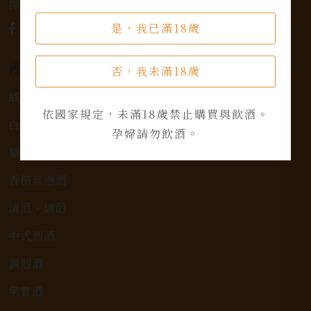
擇，滿足您的個人口味和喜好。
是，我已滿18歲
產品類別
否，我未滿18歲
威士忌
依國家規定，未滿18歲禁止購買與飲酒。
白蘭地
孕婦請勿飲酒。
葡萄酒
香檳氣泡酒
清酒、燒酎
中式烈酒
調烈酒
果實酒