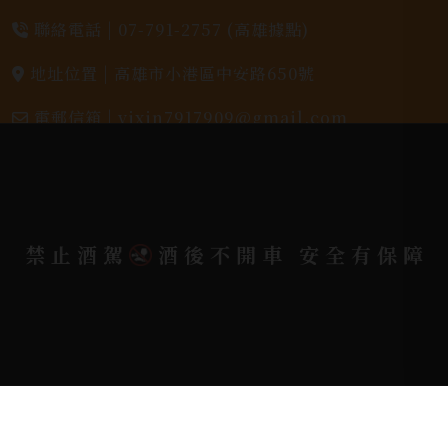
聯絡電話 |
07-791-2757 (高雄據點)
地址位置 |
高雄市小港區中安路650號
電郵信箱 |
yixin7917909@gmail.com
Copyright 奕欣洋行-酒類專賣｜Wine & Spirit ©
2026.
All rights reserved.
Designed By
禁止酒駕
酒後不開車 安全有保障
Bondlink