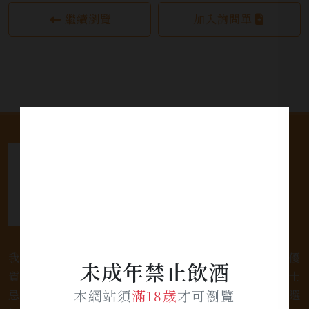
繼續瀏覽
加入詢問單
我們是專業銷售威士忌及各式酒類的店家，為您提供優
未成年禁止飲酒
質的選擇和卓越的服務。不論您是熱愛品味經典的威士
本網站須
滿18歲
才可瀏覽
忌，或者尋求一款特殊的葡萄酒，我們都有廣泛的選