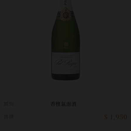
類別:
香檳氣泡酒
$ 1,950
售價: