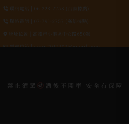
聯絡電話 |
06-223-2253 (台南據點)
聯絡電話 |
07-791-2757 (高雄據點)
地址位置 |
高雄市小港區中安路650號
電郵信箱 |
yixin7917909@gmail.com
Copyright 奕欣洋行-酒類專賣｜Wine & Spirit ©
2026.
All rights reserved.
Designed By
禁止酒駕
酒後不開車 安全有保障
Bondlink