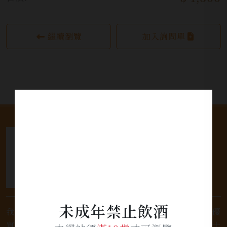
繼續瀏覽
加入詢問單
未成年禁止飲酒
我們是專業銷售威士忌及各式酒類的店家，為您提供優
質的選擇和卓越的服務。不論您是熱愛品味經典的威士