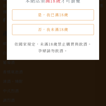
本網站須
滿18歲
才可瀏覽
忌，或者尋求一款特殊的葡萄酒，我們都有廣泛的選
擇，滿足您的個人口味和喜好。
是，我已滿18歲
否，我未滿18歲
產品類別
威士忌
依國家規定，未滿18歲禁止購買與飲酒。
孕婦請勿飲酒。
白蘭地
葡萄酒
香檳氣泡酒
清酒、燒酎
中式烈酒
調烈酒