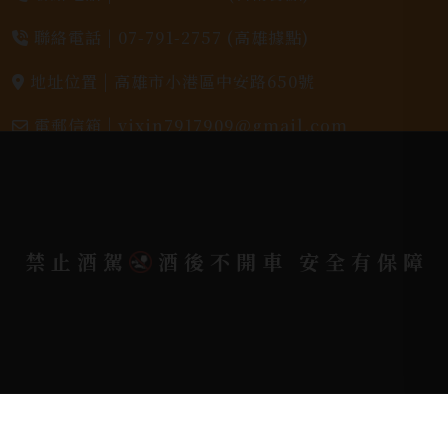
聯絡電話 |
07-791-2757 (高雄據點)
地址位置 |
高雄市小港區中安路650號
電郵信箱 |
yixin7917909@gmail.com
Copyright 奕欣洋行-酒類專賣｜Wine & Spirit ©
2026.
All rights reserved.
Designed By
禁止酒駕
酒後不開車 安全有保障
Bondlink