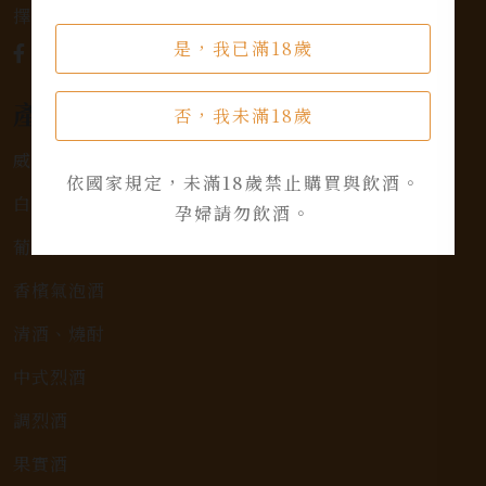
擇，滿足您的個人口味和喜好。
是，我已滿18歲
產品類別
否，我未滿18歲
威士忌
依國家規定，未滿18歲禁止購買與飲酒。
白蘭地
孕婦請勿飲酒。
葡萄酒
香檳氣泡酒
清酒、燒酎
中式烈酒
調烈酒
果實酒