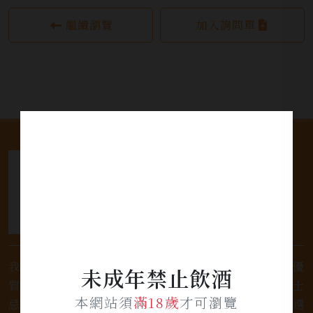
繼續瀏覽
加入詢問單
我們是專業銷售威士忌及各式酒類的店家，為您提供優
未成年禁止飲酒
質的選擇和卓越的服務。不論您是熱愛品味經典的威士
本網站須
滿18歲
才可瀏覽
忌，或者尋求一款特殊的葡萄酒，我們都有廣泛的選