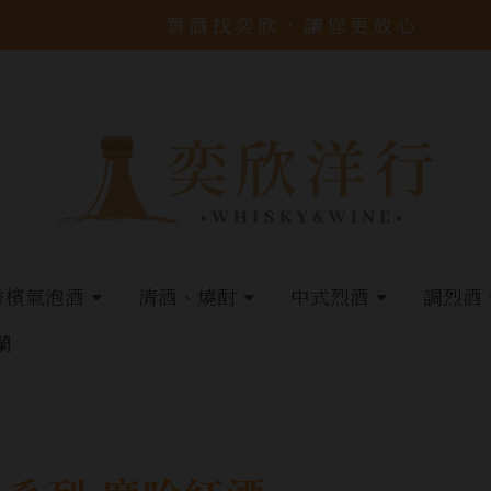
買酒找奕欣，讓您更放心
香檳氣泡酒
清酒、燒酎
中式烈酒
調烈酒
蘭