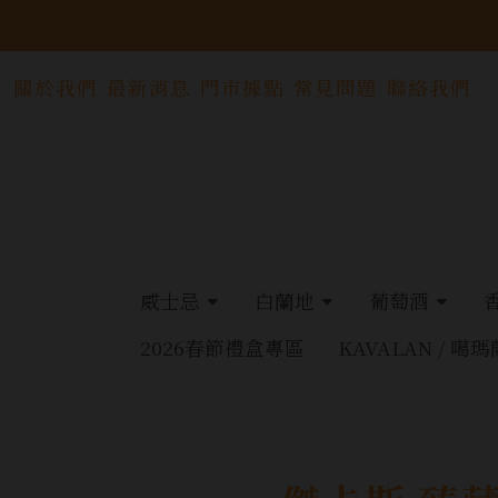
關於我們
最新消息
門市據點
常見問題
聯絡我們
威士忌
白蘭地
葡萄酒
2026春節禮盒專區
KAVALAN / 噶瑪