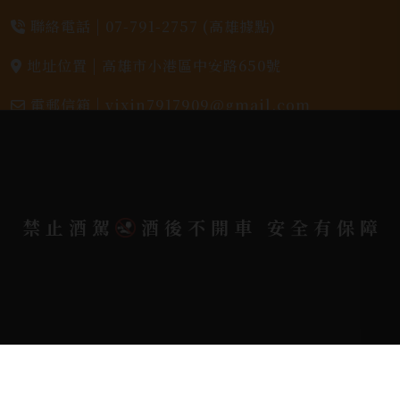
聯絡電話 |
07-791-2757 (高雄據點)
地址位置 |
高雄市小港區中安路650號
電郵信箱 |
yixin7917909@gmail.com
Copyright 奕欣洋行-酒類專賣｜Wine & Spirit ©
2026.
All rights reserved.
Designed By
禁止酒駕
酒後不開車 安全有保障
Bondlink