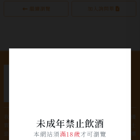
繼續瀏覽
加入詢問單
我們是專業銷售威士忌及各式酒類的店家，為您提供優
未成年禁止飲酒
質的選擇和卓越的服務。不論您是熱愛品味經典的威士
本網站須
滿18歲
才可瀏覽
忌，或者尋求一款特殊的葡萄酒，我們都有廣泛的選