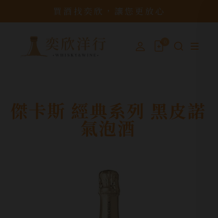
買酒找奕欣，讓您更放心
0
傑卡斯 經典系列 黑皮諾
氣泡酒