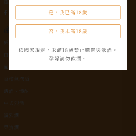
擇，滿足您的個人口味和喜好。
是，我已滿18歲
產品類別
否，我未滿18歲
威士忌
依國家規定，未滿18歲禁止購買與飲酒。
白蘭地
孕婦請勿飲酒。
葡萄酒
香檳氣泡酒
清酒、燒酎
中式烈酒
調烈酒
果實酒