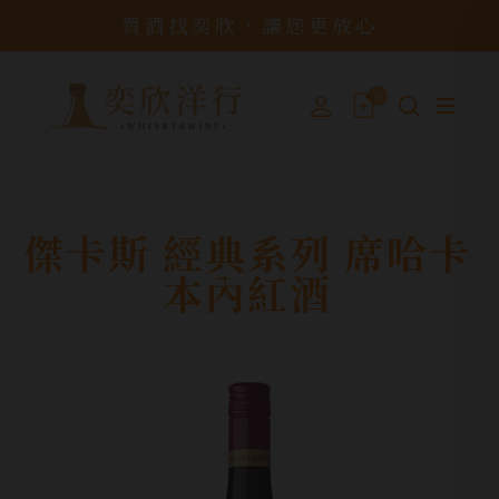
買酒找奕欣，讓您更放心
0
傑卡斯 經典系列 席哈卡
本內紅酒