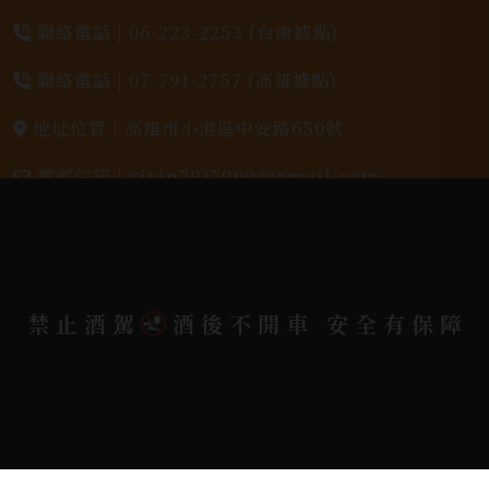
聯絡電話 |
06-223-2253 (台南據點)
聯絡電話 |
07-791-2757 (高雄據點)
地址位置 |
高雄市小港區中安路650號
電郵信箱 |
yixin7917909@gmail.com
Copyright 奕欣洋行-酒類專賣｜Wine & Spirit ©
2026.
All rights reserved.
Designed By
禁止酒駕
酒後不開車 安全有保障
Bondlink