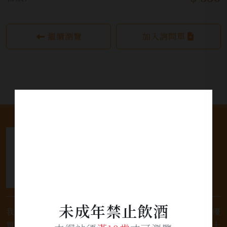
繼續瀏覽
加入詢問單
未成年禁止飲酒
我們是專業銷售威士忌及各式酒類的店家，為您提供優
質的選擇和卓越的服務。不論您是熱愛品味經典的威士