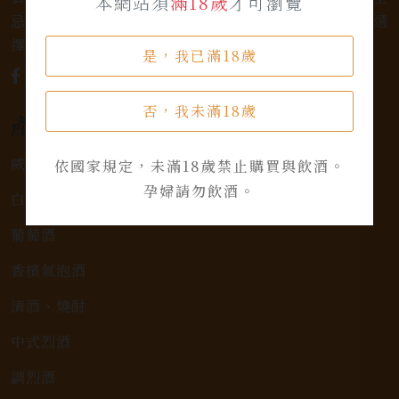
本網站須
滿18歲
才可瀏覽
忌，或者尋求一款特殊的葡萄酒，我們都有廣泛的選
擇，滿足您的個人口味和喜好。
是，我已滿18歲
否，我未滿18歲
產品類別
威士忌
依國家規定，未滿18歲禁止購買與飲酒。
孕婦請勿飲酒。
白蘭地
葡萄酒
香檳氣泡酒
清酒、燒酎
中式烈酒
調烈酒