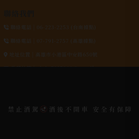
聯絡我們
聯絡電話 |
06-223-2253 (台南據點)
聯絡電話 |
07-791-2757 (高雄據點)
地址位置 |
高雄市小港區中安路650號
電郵信箱 |
yixin7917909@gmail.com
Copyright 奕欣洋行-酒類專賣｜Wine & Spirit ©
2026.
All rights reserved.
Designed By
禁止酒駕
酒後不開車 安全有保障
Bondlink