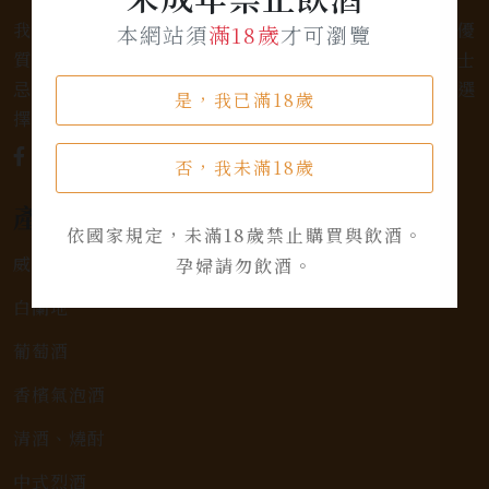
我們是專業銷售威士忌及各式酒類的店家，為您提供優
本網站須
滿18歲
才可瀏覽
質的選擇和卓越的服務。不論您是熱愛品味經典的威士
忌，或者尋求一款特殊的葡萄酒，我們都有廣泛的選
是，我已滿18歲
擇，滿足您的個人口味和喜好。
否，我未滿18歲
產品類別
依國家規定，未滿18歲禁止購買與飲酒。
威士忌
孕婦請勿飲酒。
白蘭地
葡萄酒
香檳氣泡酒
清酒、燒酎
中式烈酒