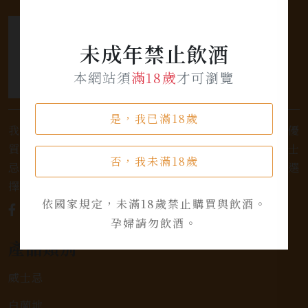
未成年禁止飲酒
本網站須
滿18歲
才可瀏覽
是，我已滿18歲
我們是專業銷售威士忌及各式酒類的店家，為您提供優
質的選擇和卓越的服務。不論您是熱愛品味經典的威士
否，我未滿18歲
忌，或者尋求一款特殊的葡萄酒，我們都有廣泛的選
擇，滿足您的個人口味和喜好。
依國家規定，未滿18歲禁止購買與飲酒。
孕婦請勿飲酒。
產品類別
威士忌
白蘭地