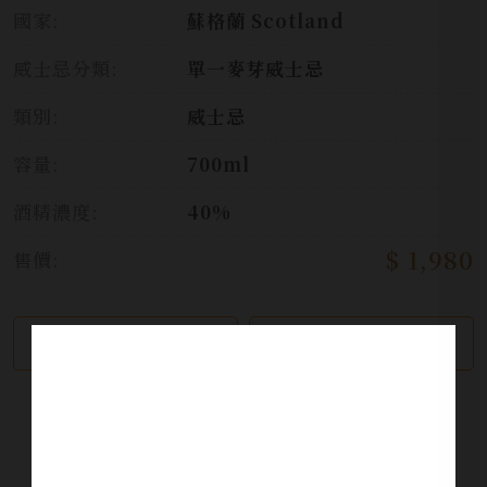
國家:
蘇格蘭 Scotland
威士忌分類:
單一麥芽威士忌
類別:
威士忌
容量:
700ml
酒精濃度:
40%
$ 1,980
售價:
繼續瀏覽
加入詢問單