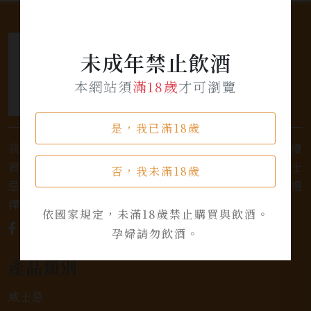
未成年禁止飲酒
本網站須
滿18歲
才可瀏覽
是，我已滿18歲
我們是專業銷售威士忌及各式酒類的店家，為您提供優
質的選擇和卓越的服務。不論您是熱愛品味經典的威士
否，我未滿18歲
忌，或者尋求一款特殊的葡萄酒，我們都有廣泛的選
擇，滿足您的個人口味和喜好。
依國家規定，未滿18歲禁止購買與飲酒。
孕婦請勿飲酒。
產品類別
威士忌