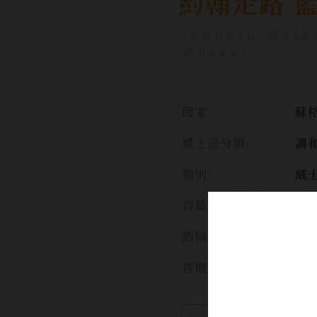
約翰走路 
Johnnie Walk
Whisky
國家:
蘇格
威士忌分類:
調
類別:
威
容量:
75
酒精濃度:
46
售價: