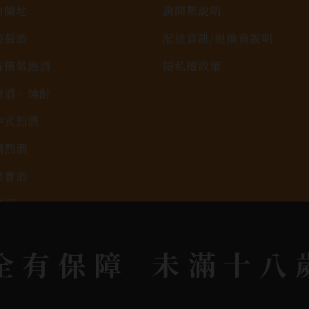
白蘭地
詢問單說明
葡萄酒
配送資訊/退換貨說明
香檳氣泡酒
隱私權政策
清酒、燒酎
中式烈酒
調烈酒
果實酒
啤酒
2026春節禮盒專區
全有保障
未滿十八
KAVALAN / 噶瑪蘭