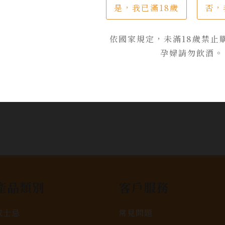
加入詢問單
是，我已滿18歲
否，
依國家規定，未滿18歲禁止
孕婦請勿飲酒。
產品類別
客戶服務
威士忌
常見問題