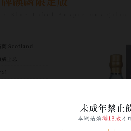
藍牌麒麟限定版
er Blue Label Auspicious Qilin
蘭 Scotland
和威士忌
士忌
0ml
%
未成年禁止
$ 5,850
本網站須
滿18歲
才