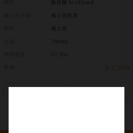
國家:
蘇格蘭 Scotland
威士忌分類:
威士忌原酒
類別:
威士忌
容量:
700ml
酒精濃度:
57.3%
$ 3,950
售價:
繼續瀏覽
加入詢問單