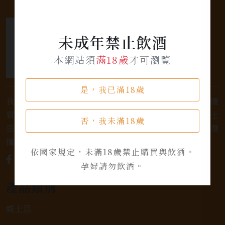
未成年禁止飲酒
本網站須
滿18歲
才可瀏覽
是，我已滿18歲
我們是專業銷售威士忌及各式酒類的店家，為您提供優
質的選擇和卓越的服務。不論您是熱愛品味經典的威士
否，我未滿18歲
忌，或者尋求一款特殊的葡萄酒，我們都有廣泛的選
擇，滿足您的個人口味和喜好。
依國家規定，未滿18歲禁止購買與飲酒。
孕婦請勿飲酒。
產品類別
威士忌