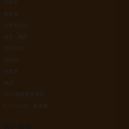
白蘭地
葡萄酒
香檳氣泡酒
清酒、燒酎
中式烈酒
調烈酒
果實酒
啤酒
2026春節禮盒專區
KAVALAN / 噶瑪蘭
客戶服務