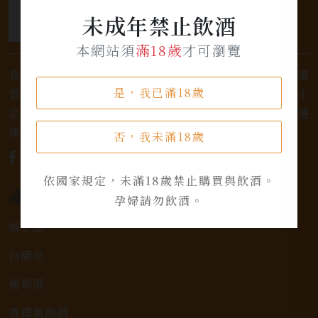
未成年禁止飲酒
本網站須
滿18歲
才可瀏覽
我們是專業銷售威士忌及各式酒類的店家，為您提供優
是，我已滿18歲
質的選擇和卓越的服務。不論您是熱愛品味經典的威士
忌，或者尋求一款特殊的葡萄酒，我們都有廣泛的選
擇，滿足您的個人口味和喜好。
否，我未滿18歲
依國家規定，未滿18歲禁止購買與飲酒。
產品類別
孕婦請勿飲酒。
威士忌
白蘭地
葡萄酒
香檳氣泡酒