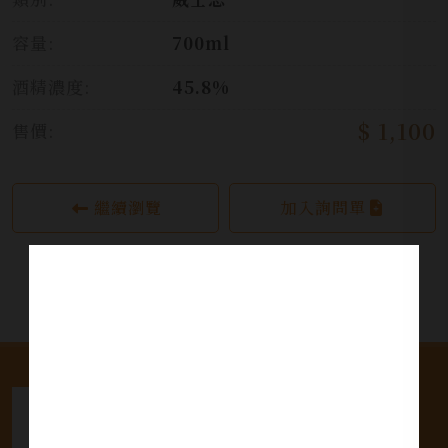
容量:
700ml
酒精濃度:
45.8%
$ 1,100
售價:
繼續瀏覽
加入詢問單