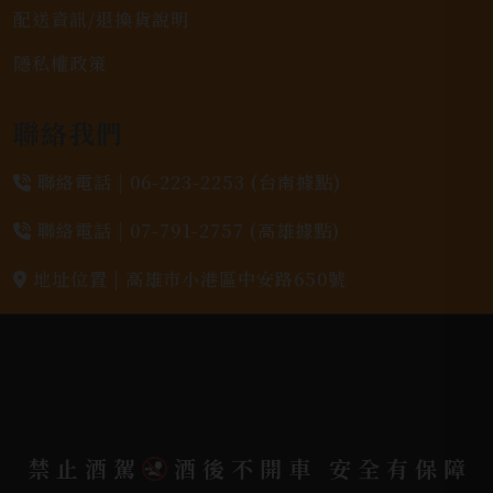
配送資訊/退換貨說明
隱私權政策
聯絡我們
聯絡電話 |
06-223-2253 (台南據點)
聯絡電話 |
07-791-2757 (高雄據點)
地址位置 |
高雄市小港區中安路650號
電郵信箱 |
yixin7917909@gmail.com
Copyright 奕欣洋行-酒類專賣｜Wine & Spirit ©
2026.
All rights reserved.
Designed By
禁止酒駕
酒後不開車 安全有保障