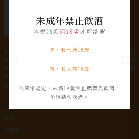
未成年禁止飲酒
本網站須
滿18歲
才可瀏覽
是，我已滿18歲
我們是專業銷售威士忌及各式酒類的店家，為您提供優
質的選擇和卓越的服務。不論您是熱愛品味經典的威士
忌，或者尋求一款特殊的葡萄酒，我們都有廣泛的選
否，我未滿18歲
擇，滿足您的個人口味和喜好。
依國家規定，未滿18歲禁止購買與飲酒。
孕婦請勿飲酒。
產品類別
威士忌
白蘭地