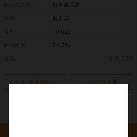
威士忌分類:
威士忌原酒
類別:
威士忌
容量:
700ml
酒精濃度:
54.5%
$ 2,550
售價:
繼續瀏覽
加入詢問單