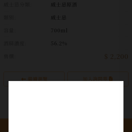
威士忌分類:
威士忌原酒
類別:
威士忌
容量:
700ml
酒精濃度:
56.2%
$ 2,200
售價:
繼續瀏覽
加入詢問單