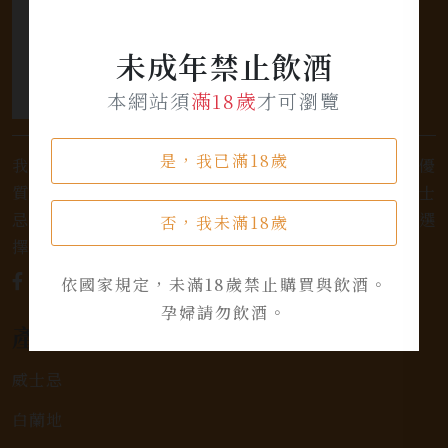
未成年禁止飲酒
本網站須
滿18歲
才可瀏覽
是，我已滿18歲
我們是專業銷售威士忌及各式酒類的店家，為您提供優
質的選擇和卓越的服務。不論您是熱愛品味經典的威士
忌，或者尋求一款特殊的葡萄酒，我們都有廣泛的選
否，我未滿18歲
擇，滿足您的個人口味和喜好。
依國家規定，未滿18歲禁止購買與飲酒。
孕婦請勿飲酒。
產品類別
威士忌
白蘭地