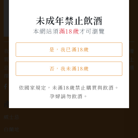
未成年禁止飲酒
本網站須
滿18歲
才可瀏覽
是，我已滿18歲
我們是專業銷售威士忌及各式酒類的店家，為您提供優
質的選擇和卓越的服務。不論您是熱愛品味經典的威士
忌，或者尋求一款特殊的葡萄酒，我們都有廣泛的選
否，我未滿18歲
擇，滿足您的個人口味和喜好。
依國家規定，未滿18歲禁止購買與飲酒。
孕婦請勿飲酒。
產品類別
威士忌
白蘭地