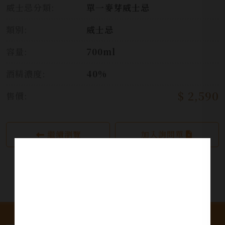
威士忌分類:
單一麥芽威士忌
類別:
威士忌
容量:
700ml
酒精濃度:
40%
$ 2,590
售價:
繼續瀏覽
加入詢問單