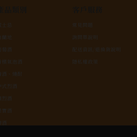
產品類別
客戶服務
威士忌
常見問題
白蘭地
詢問單說明
葡萄酒
配送資訊/退換貨說明
香檳氣泡酒
隱私權政策
清酒、燒酎
中式烈酒
調烈酒
果實酒
啤酒
2026春節禮盒專區