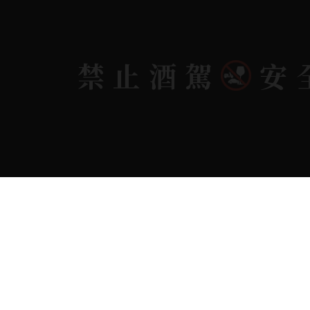
禁止酒駕
安
Copyright 奕欣洋行-酒類專賣｜Wine & Spi