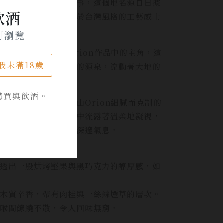
」這個古老地名的故事，這個地名源自日據
飲酒
結合起來，創造出屬於台灣風格的工藝威士
可瀏覽
鹿、黑熊，都是Orion作品中的主角，這
我未滿18歲
要元素，象徵著生命的源泉，流動著大地的
購買與飲酒。
境中前行的智慧，由Orion細膩而克制的
夜行者的標記，眼神中流露著溫柔地凝視，
桶帶來的神祕層次與深邃氣息。
透出一股烘烤堅果與黑巧克力的醇厚感，如
木質辛香，帶有肉桂與一絲絲煙草的層次。
喉間繚繞不散，令人回味無窮。