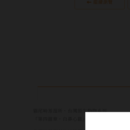
繼續瀏覽
貓尾崎蒸溜所・台灣原生動物系列
『第四篇章・白鼻心篇』夜行者的機敏和從