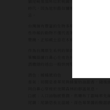
貓尾崎蒸溜所位於桃園市蘆竹區的南崁，不
時代，因為地形酷似慵懶貓咪蜷曲的尾巴而
忌。
台灣擁有豐富的生物多樣性，其中許多物種是
些珍稀的動物不僅代表著台灣生態系統的豐
豐饒，正如威士忌在木桶中靜靜醞釀，吸取
作為台灣原生系列的第四款代表動物「白鼻心
筆觸描繪白鼻心在夜色林間靈動穿梭的身影
酒體隱約透出一股烘烤堅果與黑巧克力的醇
酒色：暖橘琥珀色
香氣：初聞是香草莢與蜂蜜奶油甜香，隨後
同白鼻心穿梭於夜間森林的靜謐氣息。
⼝感：入口油脂感豐潤，焦糖布丁甜味率先
尾韻：尾韻悠長且溫暖，深色莓果醬的酸甜