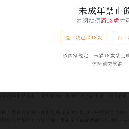
僅有著豐富的歷史背景和絕佳的地理環境，還承載著「貓尾崎
未成年禁止
得名，我們希望將這片土地的獨特性與我們的威士忌製造工藝
本網站須
滿18歲
才
世界上獨一無二的，在貓尾崎原生系列中，如：台灣石虎、水
是，我已滿18歲
否，
富性，也象徵著生命的堅韌與美麗，此外，水也是創作中的重
時間與環境的精華，最終成為一杯濃韻豐厚的美酒。
依國家規定，未滿18歲禁止
」是台灣山林中最具機敏與適應力的存在，牠象徵著在幽微環
孕婦請勿飲酒。
，那一抹顯眼的白色鼻線彷彿被月光輕輕的畫過，留下專屬於
厚感，如同白鼻心穿梭於夜間森林的靜謐氣息，呼應著雪莉過
緩緩浮現無花果乾、葡萄乾與些許糖漬橙皮的香氣，底層隱約
鋪陳，緊接著蜜餞、龍眼乾風味在舌面綻放。中段轉為豐富的
感與橡木單寧達到巧妙平衡，最後留下咖啡般的烘焙回甘，在