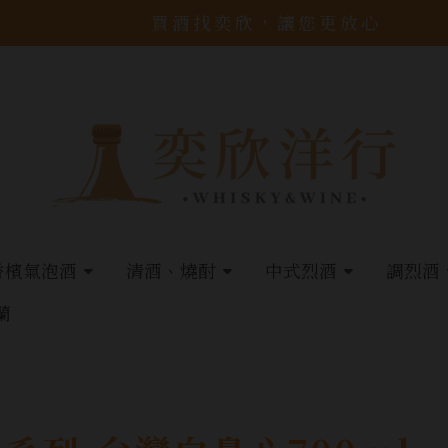
買酒找奕欣，讓您更放心
香檳氣泡酒
清酒、燒酎
中式烈酒
調烈酒
蘭