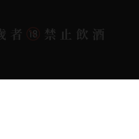
歲者
禁止飲酒
dlink