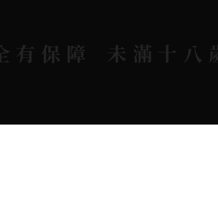
KAVALAN / 噶瑪蘭
全有保障
未滿十八
rit © 2026.
All rights reserved.
Designed By
Bon