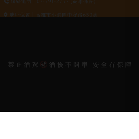
聯絡電話 |
07-791-2757 (高雄據點)
地址位置 |
高雄市小港區中安路650號
電郵信箱 |
yixin7917909@gmail.com
Copyright 奕欣洋行-酒類專賣｜Wine & Spirit ©
禁止酒駕
酒後不開車 安全有保障
2026.
All rights reserved.
Designed By
Bondlink