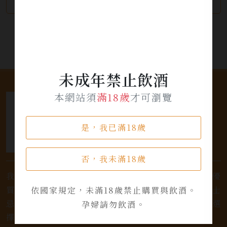
繼續瀏覽
加入詢問單
未成年禁止飲酒
本網站須
滿18歲
才可瀏覽
是，我已滿18歲
否，我未滿18歲
我們是專業銷售威士忌及各式酒類的店家，為您提供優
質的選擇和卓越的服務。不論您是熱愛品味經典的威士
依國家規定，未滿18歲禁止購買與飲酒。
忌，或者尋求一款特殊的葡萄酒，我們都有廣泛的選
孕婦請勿飲酒。
擇，滿足您的個人口味和喜好。