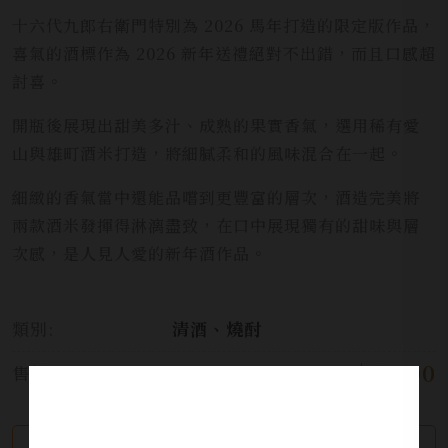
十六代九郎右衛門特別為 2026 馬年打造的限定版作品，
喜氣的酒標作為 2026 新年送禮絕對不出錯，而且口感超
討喜。
開瓶後展現出甜美多汁、成熟的果實香氣，選用稀有愛
山與雄町酒米打造，將細膩柔和的風味混合在一起。
細緻的香氣當中還能品嚐到更豐富的層次，酒造完美將
兩款酒米發揮得淋漓盡致，在口中展現獨有的甜味與層
次感，是人見人愛的新年酒作品。
類別:
清酒、燒酎
$ 1,500
售價: