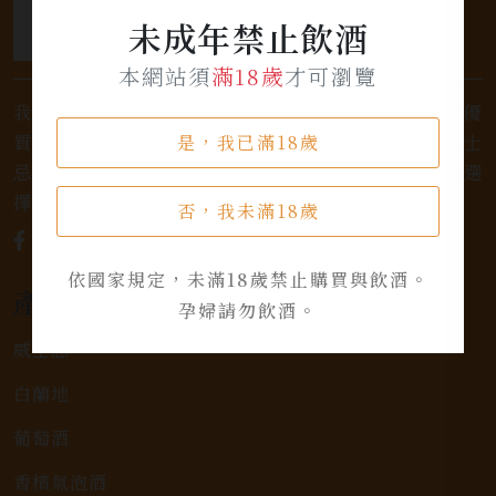
未成年禁止飲酒
本網站須
滿18歲
才可瀏覽
我們是專業銷售威士忌及各式酒類的店家，為您提供優
質的選擇和卓越的服務。不論您是熱愛品味經典的威士
是，我已滿18歲
忌，或者尋求一款特殊的葡萄酒，我們都有廣泛的選
擇，滿足您的個人口味和喜好。
否，我未滿18歲
依國家規定，未滿18歲禁止購買與飲酒。
產品類別
孕婦請勿飲酒。
威士忌
白蘭地
葡萄酒
香檳氣泡酒