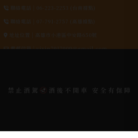
聯絡電話 |
06-223-2253 (台南據點)
聯絡電話 |
07-791-2757 (高雄據點)
地址位置 |
高雄市小港區中安路650號
電郵信箱 |
yixin7917909@gmail.com
Copyright 奕欣洋行-酒類專賣｜Wine & Spirit ©
2026.
All rights reserved.
Designed By
禁止酒駕
酒後不開車 安全有保障
Bondlink