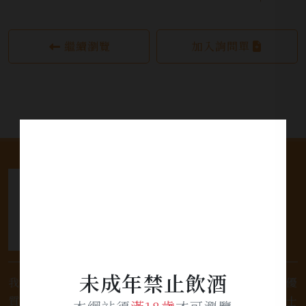
繼續瀏覽
加入詢問單
未成年禁止飲酒
我們是專業銷售威士忌及各式酒類的店家，為您提供優
質的選擇和卓越的服務。不論您是熱愛品味經典的威士