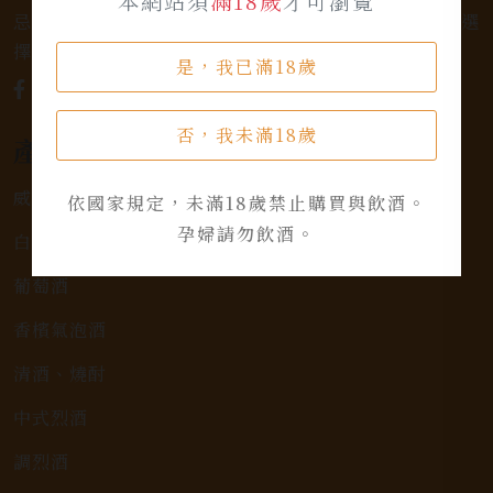
本網站須
滿18歲
才可瀏覽
忌，或者尋求一款特殊的葡萄酒，我們都有廣泛的選
擇，滿足您的個人口味和喜好。
是，我已滿18歲
否，我未滿18歲
產品類別
威士忌
依國家規定，未滿18歲禁止購買與飲酒。
孕婦請勿飲酒。
白蘭地
葡萄酒
香檳氣泡酒
清酒、燒酎
中式烈酒
調烈酒