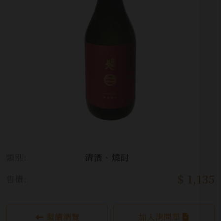
類別:
清酒、燒酎
$ 1,135
售價:
繼續瀏覽
加入詢問單