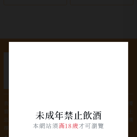
我們是專業銷售威士忌及各式酒類的店家，為您提供優
質的選擇和卓越的服務。不論您是熱愛品味經典的威士
未成年禁止飲酒
忌，或者尋求一款特殊的葡萄酒，我們都有廣泛的選
本網站須
滿18歲
才可瀏覽
擇，滿足您的個人口味和喜好。