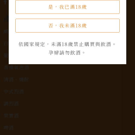
是，我已滿18歲
產品類別
否，我未滿18歲
威士忌
白蘭地
依國家規定，未滿18歲禁止購買與飲酒。
孕婦請勿飲酒。
葡萄酒
香檳氣泡酒
清酒、燒酎
中式烈酒
調烈酒
果實酒
啤酒