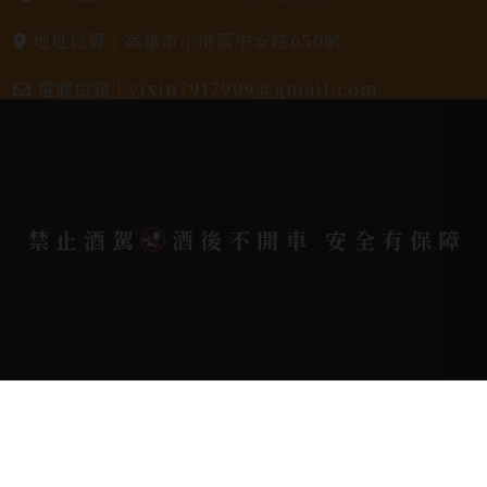
地址位置 |
高雄市小港區中安路650號
電郵信箱 |
yixin7917909@gmail.com
Copyright 奕欣洋行-酒類專賣｜Wine & Spirit ©
2026.
All rights reserved.
Designed By
禁止酒駕
酒後不開車 安全有保障
Bondlink