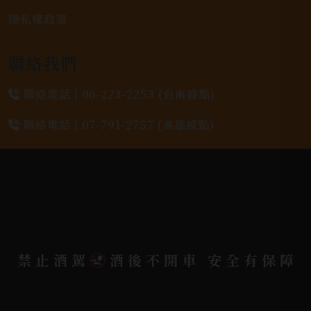
隱私權政策
聯絡我們
聯絡電話 |
06-223-2253 (台南據點)
聯絡電話 |
07-791-2757 (高雄據點)
地址位置 |
高雄市小港區中安路650號
電郵信箱 |
yixin7917909@gmail.com
Copyright 奕欣洋行-酒類專賣｜Wine & Spirit ©
禁止酒駕
酒後不開車 安全有保障
2026.
All rights reserved.
Designed By
Bondlink