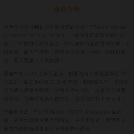
產品介紹
今年冬天最受矚目的節慶限定酒登場！**Snow Globe
Clementine Gin Liqueur（柑橘雪花金箔琴酒利口
酒）**以優質琴酒為基底，加入濃郁香甜的柑橘精華，入
口細膩、甜美而清新，散發迷人橙香並伴隨一絲杜松氣
息，層次豐富又不失輕盈。
酒體中加入 23 克食用金箔，搭配繪有冬季雪屋場景的瓶
身設計，瓶底更配置 LED 底座燈。輕輕搖晃時，金箔如
雪花般在酒體中飄散，宛如在手中打造一座會發光的聖
誕雪景，視覺效果極具儀式感，送禮自飲都十分吸睛。
**推薦喝法：**可直接冰飲，或加入 Prosecco 氣泡
酒、通寧水調製清爽微甜風味，是冬季派對、聖誕節交
換禮物與節慶餐桌不可或缺的夢幻酒款