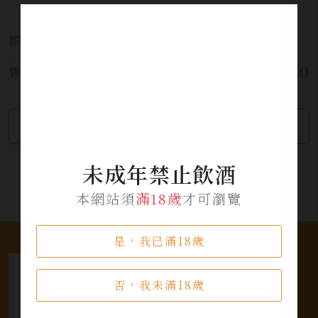
類別:
調烈酒
$ 1,150
售價:
繼續瀏覽
加入詢問單
未成年禁止飲酒
本網站須
滿18歲
才可瀏覽
是，我已滿18歲
否，我未滿18歲