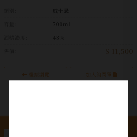
類別:
威士忌
容量:
700ml
酒精濃度:
43%
$ 11,500
售價:
繼續瀏覽
加入詢問單