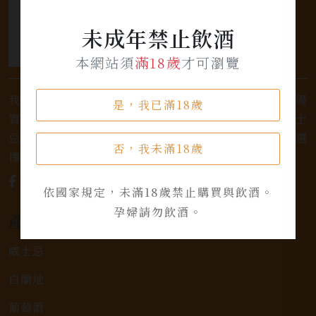
未成年禁止飲酒
本網站須
滿18歲
才可瀏覽
我們是專業銷售威士忌及各式酒類的店家，為您提供優
是，我已滿18歲
質的選擇和卓越的服務。不論您是熱愛品味經典的威士
忌，或者尋求一款特殊的葡萄酒，我們都有廣泛的選
否，我未滿18歲
擇，滿足您的個人口味和喜好。
依國家規定，未滿18歲禁止購買與飲酒。
孕婦請勿飲酒。
產品類別
威士忌
白蘭地
葡萄酒