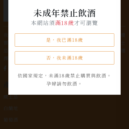
未成年禁止飲酒
本網站須
滿18歲
才可瀏覽
我們是專業銷售威士忌及各式酒類的店家，為您提供優
是，我已滿18歲
質的選擇和卓越的服務。不論您是熱愛品味經典的威士
忌，或者尋求一款特殊的葡萄酒，我們都有廣泛的選
否，我未滿18歲
擇，滿足您的個人口味和喜好。
依國家規定，未滿18歲禁止購買與飲酒。
產品類別
孕婦請勿飲酒。
威士忌
白蘭地
葡萄酒