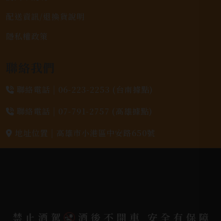
配送資訊/退換貨說明
隱私權政策
聯絡我們
聯絡電話 |
06-223-2253 (台南據點)
聯絡電話 |
07-791-2757 (高雄據點)
地址位置 |
高雄市小港區中安路650號
電郵信箱 |
yixin7917909@gmail.com
Copyright 奕欣洋行-酒類專賣｜Wine & Spirit ©
禁止酒駕
酒後不開車 安全有保障
2026.
All rights reserved.
Designed By