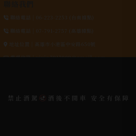
聯絡我們
聯絡電話 |
06-223-2253 (台南據點)
聯絡電話 |
07-791-2757 (高雄據點)
地址位置 |
高雄市小港區中安路650號
電郵信箱 |
yixin7917909@gmail.com
Copyright 奕欣洋行-酒類專賣｜Wine & Spirit ©
2026.
All rights reserved.
Designed By
禁止酒駕
酒後不開車 安全有保障
Bondlink