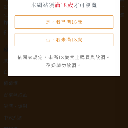
本網站須
滿18歲
才可瀏覽
質的選擇和卓越的服務。不論您是熱愛品味經典的威士
忌，或者尋求一款特殊的葡萄酒，我們都有廣泛的選
是，我已滿18歲
擇，滿足您的個人口味和喜好。
否，我未滿18歲
產品類別
依國家規定，未滿18歲禁止購買與飲酒。
威士忌
孕婦請勿飲酒。
白蘭地
葡萄酒
香檳氣泡酒
清酒、燒酎
中式烈酒