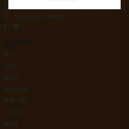
質的選擇和卓越的服務。不論您是熱愛品味經典的威士
忌，或者尋求一款特殊的葡萄酒，我們都有廣泛的選
擇，滿足您的個人口味和喜好。
產品類別
威士忌
白蘭地
葡萄酒
香檳氣泡酒
清酒、燒酎
中式烈酒
調烈酒