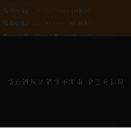
聯絡電話 |
06-223-2253 (台南據點)
聯絡電話 |
07-791-2757 (高雄據點)
地址位置 |
高雄市小港區中安路650號
電郵信箱 |
yixin7917909@gmail.com
Copyright 奕欣洋行-酒類專賣｜Wine & Spirit ©
禁止酒駕
酒後不開車 安全有保障
2026.
All rights reserved.
Designed By
Bondlink