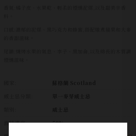
香氣:橘子皮、水果乾、輕柔的煙燻泥煤,以及甜美辛香
料。
口感:濃郁的泥煤、黑巧克力和蜂蜜,搭配燉煮蘋果和大麥
的香甜滋味。
尾韻:燒烤水果的氣息、李子、黑加侖,以及綿長的木質調
煙燻滋味。
國家:
蘇格蘭 Scotland
威士忌分類:
單一麥芽威士忌
類別:
威士忌
酒精濃度:
50%