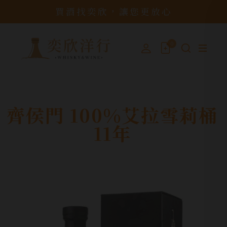
買酒找奕欣，讓您更放心
0
齊侯門 100%艾拉雪莉桶
11年