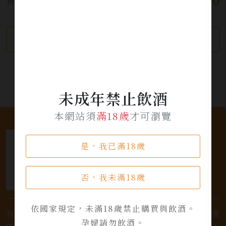
$ 3,000
售價:
繼續瀏覽
加入詢問單
未成年禁止飲酒
本網站須
滿18歲
才可瀏覽
是，我已滿18歲
否，我未滿18歲
依國家規定，未滿18歲禁止購買與飲酒。
我們是專業銷售威士忌及各式酒類的店家，為您提供優
孕婦請勿飲酒。