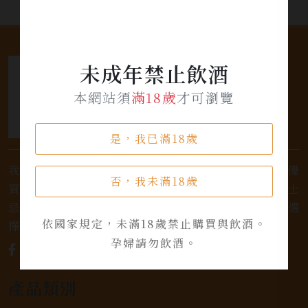
未成年禁止飲酒
本網站須
滿18歲
才可瀏覽
是，我已滿18歲
我們是專業銷售威士忌及各式酒類的店家，為您提供優
否，我未滿18歲
質的選擇和卓越的服務。不論您是熱愛品味經典的威士
忌，或者尋求一款特殊的葡萄酒，我們都有廣泛的選
依國家規定，未滿18歲禁止購買與飲酒。
擇，滿足您的個人口味和喜好。
孕婦請勿飲酒。
產品類別