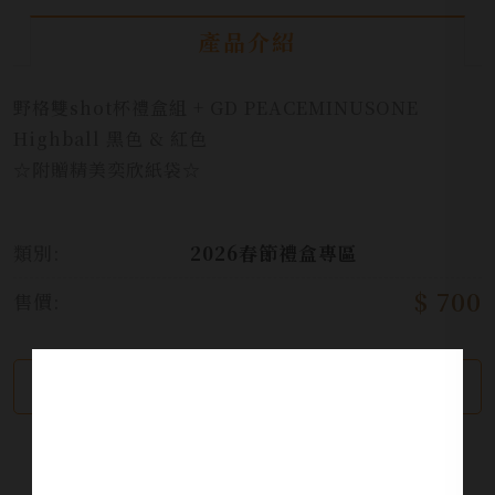
產品介紹
野格雙shot杯禮盒組 + GD PEACEMINUSONE
Highball 黑色 & 紅色
☆附贈精美奕欣紙袋☆
類別:
2026春節禮盒專區
$ 700
售價:
繼續瀏覽
加入詢問單