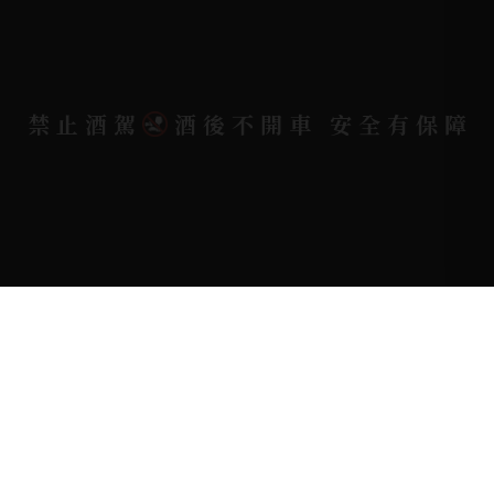
Copyright 奕欣洋行-酒類專賣｜Wine & Spirit ©
禁止酒駕
酒後不開車 安全有保障
2026.
All rights reserved.
Designed By
Bondlink