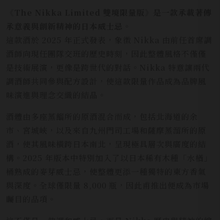
《The Nikka Limited 雙境限量版》是一款承載著傳
承意義與創新精神的日本威士忌。
這款酒於 2025 年正式發表，象徵 Nikka 由前任首席調
酒師向現任團隊交班的歷史時刻，因此整體風格不僅僅
是技術展演，更像是跨世代的對話。Nikka 特意讓兩代
調酒師共同參與配方設計，使這款限量作品成為品牌風
味演進與理念交織的結晶。
酒體由多座蒸餾所的原酒混合而成，包括北海道的余
市、宮城峽，以及來自九州門司工場和薩摩蒸溜所的原
酒，使其風味橫跨日本南北，呈現極具層次與廣度的結
構。2025 年版本中特別加入了以日本稀有木種「水楢」
桶熟成的麥芽威士忌，使整體更添一種獨特的東方香氣
與深度。全球僅限量 8,000 瓶，因此甫推出便成為市場
矚目的品項。