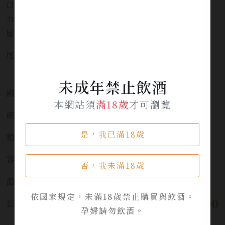
口感：入口首先是果實的甜美感，隨後可感受到黑巧克
力的微苦層次；中後段出現淡淡香料氣息。酒體圓潤、
層次豐富。
尾韻：帶有泥煤尾韻與果乾甜味 — 餘韻悠長且平衡。
未成年禁止飲酒
國家:
日本 Japan
本網站須
滿18歲
才可瀏覽
威士忌分類:
調和威士忌
是，我已滿18歲
類別:
威士忌
容量:
700ml
否，我未滿18歲
酒精濃度:
48%
依國家規定，未滿18歲禁止購買與飲酒。
$ 45,000
售價:
孕婦請勿飲酒。