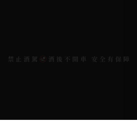
聯絡電話 |
07-791-2757 (高雄據點)
地址位置 |
高雄市小港區中安路650號
電郵信箱 |
yixin7917909@gmail.com
禁止酒駕
酒後不開車 安全有保障
Copyright 奕欣洋行-酒類專賣｜Wine & Spirit ©
2026.
All rights reserved.
Designed By
Bondlink