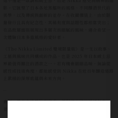
這不僅是一款調和威士忌，而是 Nikka 歷史與精神的縮
影。它匯聚了日本各地蒸餾所的風格、不同釀酒世代的
美學，以及傳統與創新的並存。在收藏價值上，由於限
量發行且具有紀念性，其稀有度與話題性都相當突出；
在品飲層面則展現出多層次而細膩的風味，適合希望一
次體驗日本多重風格的愛好者。
《The Nikka Limited 雙境限量版》是一支以故事、
工藝與風味共同構成的作品，也是 2025 年日本威士忌
界最值得關注的酒款之一。若有機會細細品味，無論從
感性或技術角度，都能感受到 Nikka 在近百年釀造道路
上累積的深厚底蘊與未來方向。
--
香氣：帶有杏桃般酸甜果香，搭配烤土司的烘烤氣息，
並有若隱若現的泥煤與海風氣息。