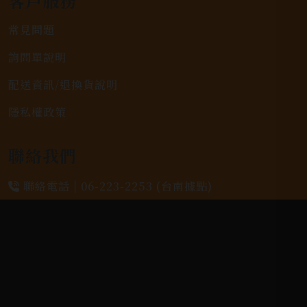
客戶服務
常見問題
詢問單說明
配送資訊/退換貨說明
隱私權政策
聯絡我們
聯絡電話 |
06-223-2253 (台南據點)
聯絡電話 |
07-791-2757 (高雄據點)
地址位置 |
高雄市小港區中安路650號
電郵信箱 |
yixin7917909@gmail.com