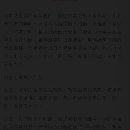
受自然啟發的全新設計，靈感來自中央阿爾卑斯山系壯
麗的自然景觀，以日本傳統紋樣「和柄」表現自然與匠
心的和諧共鳴，瓶身以淡藍色象徵雪融水的清澈與高山
空氣的透明感，瓶蓋封膜則以深綠色呈現環繞蒸溜所的
蒼翠森林，整體設計以日本傳統色調為基礎，融入自然
與文化的意象，勾勒出「駒之岳」專屬的靜謐、高雅與
深邃之美。
酒⾊：金黃琥珀⾊
香氣：馥郁的香氣盈盈飄散，散發出清甜氣息，蘋果茶
的清香與杏桃的果韻交織，帶來輕盈和清爽的第一印
象，優雅又迷人。
⼝感：入口時柔和圓潤，如蜂蜜般滑順細緻，伴隨著杏
仁的淡雅氣息，隨後綻放出熟成柿子的溫潤甜味，豐盈