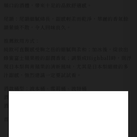
順口的酒體，帶來十足的品飲舒適感。
尾韻：尾韻細膩綿長，甜感輕柔而乾淨，華麗的香氣餘
韻縈繞不散，令人回味良久。
推薦飲用方式：
純飲可直觀感受駒之岳的細膩與柔和；加冰後，綻放出
蜂蜜富士蘋果般的甜潤香氣；調製成Highball時，則浮
現日本梨與青蘋果的清新風味，尤其是日本梨細緻的多
汁甜感，強烈建議一定要試試看。
酒款桶型：波本桶、雪莉桶、波特桶
酒精濃度：45%
酒款容量：700ml
首波購買即贈MARS木紋經典Highball杯乙個！