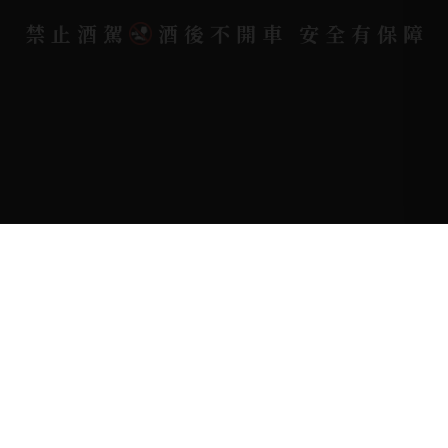
禁止酒駕
酒後不開車 安全有保障
Copyright 奕欣洋行-酒類專賣｜Wine & Spirit ©
2026.
All rights reserved.
Designed By
Bondlink