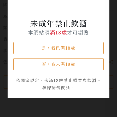
國家:
日本 Japan
威士忌分類:
單一麥芽威士忌
未成年禁止飲酒
類別:
威士忌
本網站須
滿18歲
才可瀏覽
容量:
700ml
是，我已滿18歲
酒精濃度:
45%
$ 2,000
售價:
否，我未滿18歲
依國家規定，未滿18歲禁止購買與飲酒。
繼續瀏覽
加入詢問單
孕婦請勿飲酒。