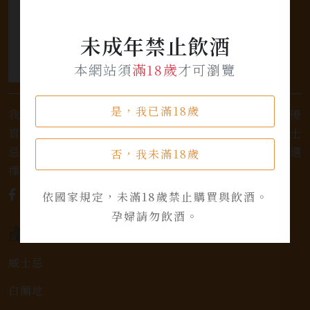
未成年禁止飲酒
本網站須
滿18歲
才可瀏覽
是，我已滿18歲
我們是專業銷售威士忌及各式酒類的店家，為您提供優
質的選擇和卓越的服務。不論您是熱愛品味經典的威士
忌，或者尋求一款特殊的葡萄酒，我們都有廣泛的選
否，我未滿18歲
擇，滿足您的個人口味和喜好。
依國家規定，未滿18歲禁止購買與飲酒。
孕婦請勿飲酒。
產品類別
威士忌
白蘭地