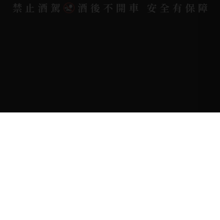
禁止酒駕
酒後不開車 安全有保障
Copyright 奕欣洋行-酒類專賣｜Wine & Spirit ©
2026.
All rights reserved.
Designed By
Bondlink