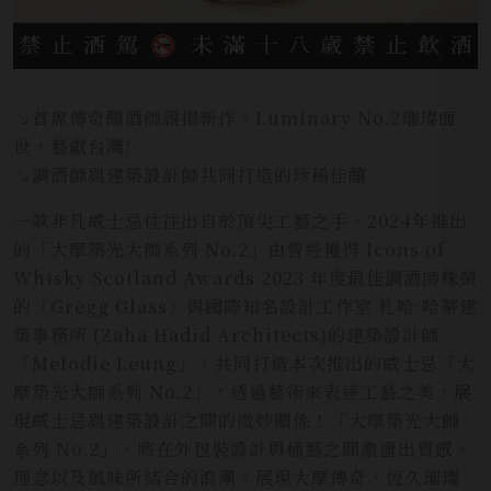
↘首席傳奇釀酒師親揭新作，Luminary No.2璀璨面
世，藝獻台灣!
↘調酒師與建築設計師共同打造的珍稀佳釀
一款非凡威士忌往往出自於頂尖工藝之手，2024年推出
的「大摩築光大師系列 No.2」由曾經獲得 Icons of
Whisky Scotland Awards 2023 年度最佳調酒師殊榮
的「Gregg Glass」與國際知名設計工作室 札哈·哈蒂建
築事務所 (Zaha Hadid Architects)的建築設計師
「Melodie Leung」，共同打造本次推出的威士忌「大
摩築光大師系列 No.2」，透過藝術來表達工藝之美，展
現威士忌與建築設計之間的微妙關係！「大摩築光大師
系列 No.2」，將在外包裝設計與桶藝之間激盪出質感、
理念以及風味所結合的浪潮，展現大摩傳奇，恆久璀璨