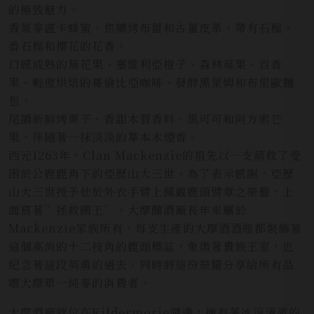
的極致魅力。
香氣麥盧卡蜂蜜、焦糖烤布蕾和古董皮革，帶有石榴、
番石榴和櫻花的花香。
口感成熟的無花果、塞維利亞橙子、森林莓果、百香
果、輕度烘焙的哥倫比亞咖啡、發酵黑萊姆和布里歐麵
包。
尾韻新鮮烤栗子、香甜木質香料、黑可可和阿方索芒
果，伴隨著一抹淡淡的草本木煙香。
西元1263年，Clan Mackenzie的祖先以一支箭救了受
困於公鹿鹿角下的亞歷山大三世。為了表示感謝，亞歷
山大三世授予他於外衣手臂上佩戴鹿頭臂章之榮譽，上
面寫著”拯救國王”。大摩釀酒廠長年來屬於
Mackenzie家族所有，每支生產的大摩酒酒瓶都裝飾著
這個高尚的十二枝角的鹿頭標誌，象徵著貴族王室，也
紀念著這段英勇的過去，同時將這份榮耀分享給所有品
嚐大摩單一純麥的消費者。
大摩酒廠就位在Kildermorie湖邊，擁有著冰涼清澈的