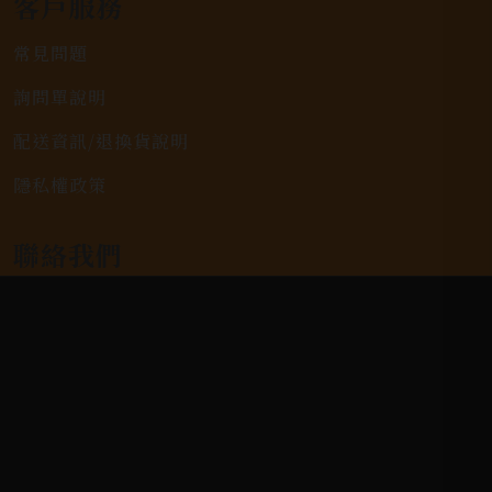
客戶服務
常見問題
詢問單說明
配送資訊/退換貨說明
隱私權政策
聯絡我們
聯絡電話 |
06-223-2253 (台南據點)
聯絡電話 |
07-791-2757 (高雄據點)
地址位置 |
高雄市小港區中安路650號
電郵信箱 |
yixin7917909@gmail.com