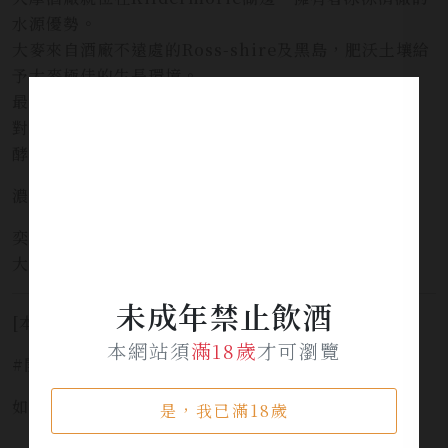
水源優勢。
大麥來自酒廠不遠處的Ross-shire及黑島，肥沃土壤給
予大麥極佳的生長環境。
最後一個釀造威士忌的要素則在於”酵母”，大摩酒廠
對於釀造單一純麥所需的酵母有非常卓越的技術，能以
酵母製造出相當純淨、圓潤的原酒來釀造烈酒。
濃度：48.6°
奕欣會員價 :
大摩 築光大師系列 NO.2 $9800
未成年禁止飲酒
[本網站僅提供預覽，並不提供酒品販售服務]
本網站須
滿18歲
才可瀏覽
#開車不喝酒安全有保障 #未滿十八歲禁止飲酒
如需服務請洽詢 LINE官方 ID:
@yi_xin
是，我已滿18歲