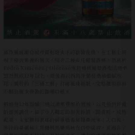
新作靈感源自城市霓虹燈火下的歡愉夜晚，在工藝上展
現了極致繁複的層次，結合三種非凡葡萄酒桶，酒液於
Pedro Ximenez / Oloroso雪莉桶與葡萄酒復活桶中
悠然熟成12年以上，最後再以西班牙葡萄酒桶細膩收
尾；獨特的「三桶工藝」打破風味極限，完整體現甜而
不膩且層次豐盈的甜順口感。
蘇格登12年甜醺三桶以濃郁豐醇的風味，以及恰到好處
的甜美調性，留下令人難忘的甜美餘韻。聞香時，成熟
乾果、太妃糖與濃郁的磅蛋糕香氣撲鼻而來；入口後，
多汁的蔓越莓、黑糖與焦糖風味在口中綻放，並融合了