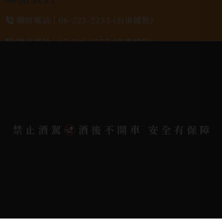
聯絡電話 |
06-223-2253 (台南據點)
聯絡電話 |
07-791-2757 (高雄據點)
地址位置 |
高雄市小港區中安路650號
電郵信箱 |
yixin7917909@gmail.com
禁止酒駕
酒後不開車 安全有保障
Copyright 奕欣洋行-酒類專賣｜Wine & Spirit ©
2026.
All rights reserved.
Designed By
Bondlink