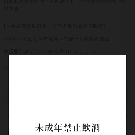
溫潤的烘焙香料味。其餘韻清新，帶有橙皮與細緻的香
料氣息。
[本網站僅提供預覽，並不提供酒品販售服務]
#開車不喝酒安全有保障 #未滿十八歲禁止飲酒
如需服務請洽詢 LINE官方 ID:
@yi_xin
分享本文章至：
文章分類
所有分類
未成年禁止飲酒
最新公告