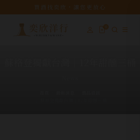
買酒找奕欣，讓您更放心
0
蘇格登獨獻台灣│12年甜醺三桶
News
首頁
最新消息
酒品資訊
蘇格登獨獻台灣│12年甜醺三桶