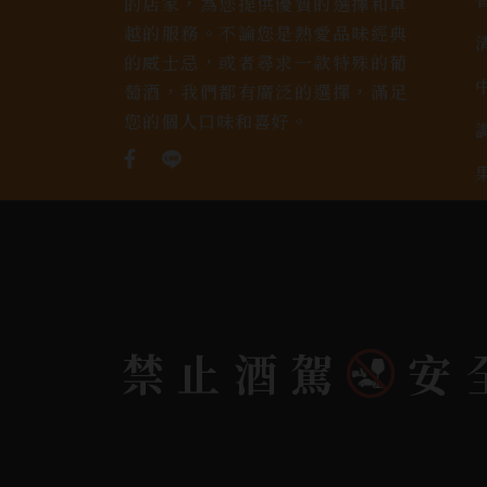
的店家，為您提供優質的選擇和卓
越的服務。不論您是熱愛品味經典
的威士忌，或者尋求一款特殊的葡
萄酒，我們都有廣泛的選擇，滿足
您的個人口味和喜好。
禁止酒駕
安
Copyright 奕欣洋行-酒類專賣｜Wine & Spi