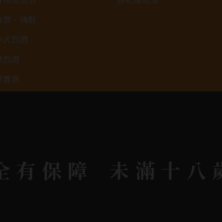
清酒、燒酎
中式烈酒
調烈酒
果實酒
啤酒
2026春節禮盒專區
KAVALAN / 噶瑪蘭
全有保障
未滿十八
rit © 2026.
All rights reserved.
Designed By
Bon