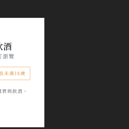
飲酒
可瀏覽
我未滿18歲
購買與飲酒。