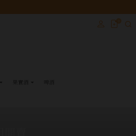
0
果實酒
啤酒
組開賣