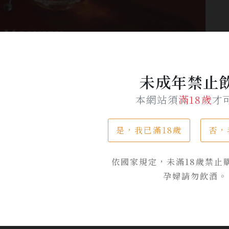
未成年禁止
本網站須
滿18歲
才
是，我已滿18歲
否，
依國家規定，未滿18歲禁止
孕婦請勿飲酒。