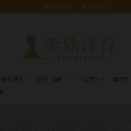
買酒找奕欣，讓您更放心
香檳氣泡酒
清酒、燒酎
中式烈酒
調烈酒
蘭
酒吧合作夥伴 三隻猴子調酒