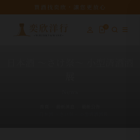
買酒找奕欣，讓您更放心
0
日本酒 ～さけ祭～ 小型清酒酒
展
News
首頁
最新消息
最新公告
日本酒 ～さけ祭～ 小型清酒酒展