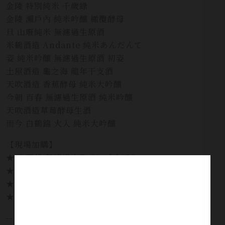
金陵 特別純米 千歲綠
金陵 瀨戶內 純米吟釀 橄欖酵母
旦 山廢純米 無濾過生原酒
米鶴酒造 Andante 純米あんだんて
姿 純米吟釀 無濾過生原酒 初姿
土屋酒造 龜之海 龍年干支酒
天吹酒造 香蕉酵母 純米大吟釀
今朝 百春 無濾過生原酒 純米吟釀
天吹酒造草莓酵母生酒
而今 白鶴錦 火入 純米大吟釀
【現場加購】
★ 十四代 無濾過中取 30ml $350
★ 新政NO.6 X-type 30ml $400
★ 而今純米吟釀赤磐雄町 火入 30ml $300
★ 產土二農釀山田錦 30ml $150
--