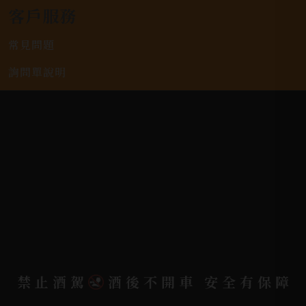
客戶服務
常見問題
詢問單說明
配送資訊/退換貨說明
隱私權政策
聯絡我們
聯絡電話 |
06-223-2253 (台南據點)
聯絡電話 |
07-791-2757 (高雄據點)
地址位置 |
高雄市小港區中安路650號
禁止酒駕
酒後不開車 安全有保障
電郵信箱 |
yixin7917909@gmail.com