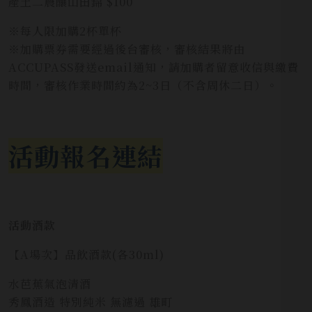
產土二農釀山田錦 $100
※每人限加購2杯單杯
※加購票券需要經過後台審核，審核結果將由
ACCUPASS發送email通知，請加購者留意收信與繳費
時間，審核作業時間約為2~3日（不含周休二日）。
活動報名連結
活動酒款
【A場次】品飲酒款(各30ml)
水芭蕉氣泡清酒
秀鳳酒造 特別純米 無濾過 雄町