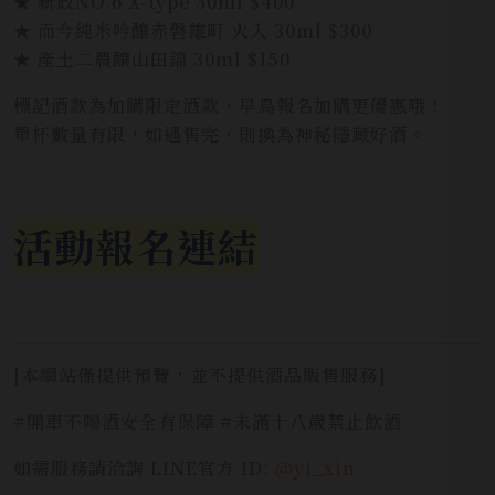
★ 新政NO.6 X-type 30ml $400
★ 而今純米吟釀赤磐雄町 火入 30ml $300
★ 產土二農釀山田錦 30ml $150
標記酒款為加購限定酒款，早鳥報名加購更優惠哦！
單杯數量有限，如遇售完，則換為神秘隱藏好酒。
活動報名連結
[本網站僅提供預覽，並不提供酒品販售服務]
#開車不喝酒安全有保障 #未滿十八歲禁止飲酒
如需服務請洽詢 LINE官方 ID:
@yi_xin