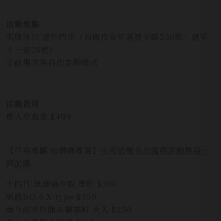
活動地點
奕欣洋行 建平門市（台南市安平區建平路536號、建平
十一街20號）
※此場次為自由走動模式
活動費用
單人早鳥票 $499
【早鳥專屬 加價購專區】
※可於報名介面與活動票券一
同加購
十四代 無濾過中取 單杯 $300
新政NO.6 X-type $350
而今純米吟釀赤磐雄町 火入 $250