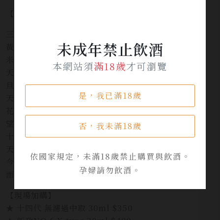
【B場次】品飲酒款(各30ml)
三千櫻酒造 愛山60純米直汲生原酒
未成年禁止飲酒
黃金澤 辛口 本釀造
米鶴純米生酒發泡濁
本網站須
滿18歲
才可瀏覽
天吹生酛純米大吟醸雄町
旦 山廢 純米吟釀 備前雄町
是，我已滿18歲
天吹純米大吟釀50
花之香 應援酒
望 雄町 純米大吟釀 無濾過 生原酒
否，我未滿18歲
十六代九郎右衛門 雄愛 龍年干支 純米吟釀
天吹酒造 香蕉酵母 純米大吟釀
依國家規定，未滿18歲禁止購買與飲酒。
今朝 百春 無濾過生原酒 純米吟釀
孕婦請勿飲酒。
而今 白鶴錦 火入 純米大吟釀
【現場加購】
★ 十四代 無濾過中取 30ml $350