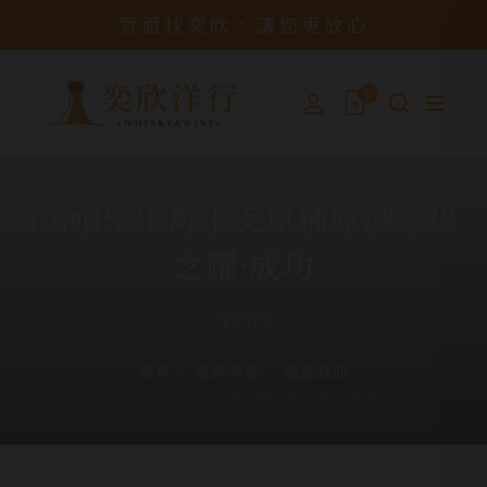
買酒找奕欣，讓您更放心
0
戶河內 生肖干支單桶原酒│馬
之躍·成功
News
首頁
最新消息
酒品資訊
戶河內 生肖干支單桶原酒│馬之躍·成功