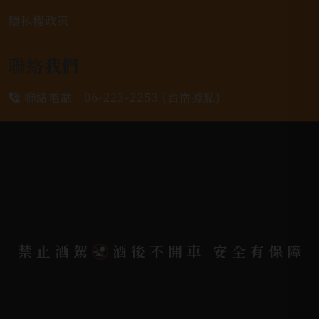
隱私權政策
聯絡我們
聯絡電話 |
06-223-2253 (台南據點)
聯絡電話 |
07-791-2757 (高雄據點)
地址位置 |
高雄市小港區中安路650號
電郵信箱 |
yixin7917909@gmail.com
禁止酒駕
酒後不開車 安全有保障
Copyright 奕欣洋行-酒類專賣｜Wine & Spirit ©
2026.
All rights reserved.
Designed By
Bondlink