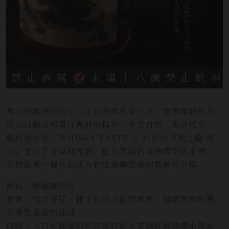
馬在中國傳統的十二生肖中排列第七位，象徵奮發向上
與高行動力和勇往直前的精神，事業有如「馬到成功」
般迅速達成「WHISKY TASTE × 戶河內『馬之躍·成
功』生肖干支單桶原酒」也代表開拓自由與突破束縛，
並標誌著一個充滿活力和加速轉型邁向繁榮的契機。
酒⾊：暖橘琥珀⾊
香氣：揉合麥芽、椰子和淡淡泥煤氣息，整體香氣明亮
又帶點香甜奶油感。
⼝感：入口可感受到些許獨特的木質調性與熱帶水果氣