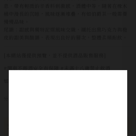
息，帶有輕微的辛香料刺激感，酒體中等，隨著在橡木
桶中漫長的沉睡，風味逐漸堆疊，有如伯爵茶一般需要
慢慢品味。
尾韻：甜感與獨特泥煤風味交織，襯托出黑巧克力與橙
皮的甜美與酸韻，表現出良好的層次，整體柔順耐飲。
[本網站僅提供預覽，並不提供酒品販售服務]
#開車不喝酒安全有保障 #未滿十八歲禁止飲酒
如需服務請洽詢 LINE官方 ID:
@yi_xin
分享本文章至：
文章分類