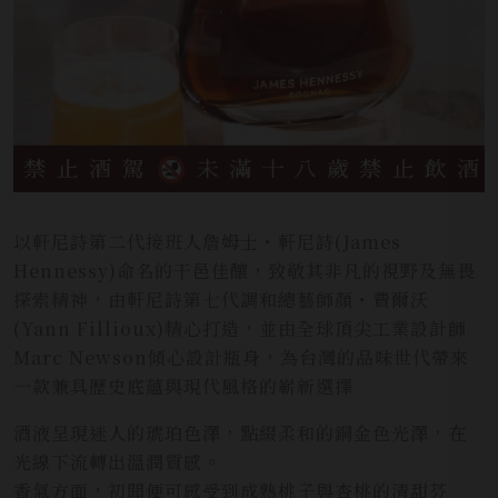
以軒尼詩第二代接班人詹姆士・軒尼詩(James
Hennessy)命名的干邑佳釀，致敬其非凡的視野及無畏
探索精神，由軒尼詩第七代調和總藝師顏・費爾沃
(Yann Fillioux)精心打造，並由全球頂尖工業設計師
Marc Newson傾心設計瓶身，為台灣的品味世代帶來
一款兼具歷史底蘊與現代風格的嶄新選擇
酒液呈現迷人的琥珀色澤，點綴柔和的銅金色光澤，在
光線下流轉出溫潤質感。
香氣方面，初聞便可感受到成熟桃子與杏桃的清甜芬