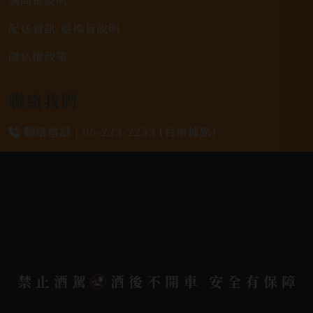
詢問單說明
配送資訊/退換貨說明
隱私權政策
聯絡我們
聯絡電話 |
06-223-2253 (台南據點)
聯絡電話 |
07-791-2757 (高雄據點)
地址位置 |
高雄市小港區中安路650號
電郵信箱 |
yixin7917909@gmail.com
禁止酒駕
酒後不開車 安全有保障
Copyright 奕欣洋行-酒類專賣｜Wine & Spirit ©
2026.
All rights reserved.
Designed By