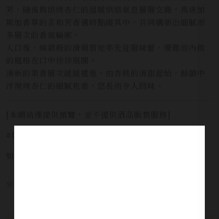
芳，隨後與烘烤杏仁的溫暖烘焙氣息層層交織，馬達加
斯加香草的柔和芳香適時點綴其中，共同構築出細膩而
多層次的香氣輪廓。
入口後，絲緞般的滑順質地率先征服味蕾，優雅而內斂
的風格在口中徐徐展開。
清新的果香層次緩緩遞進，由杏桃的清甜起始，餘韻中
浮現烤杏仁的細膩焦香，悠長而令人回味。
[本網站僅提供預覽，並不提供酒品販售服務]
#開車不喝酒安全有保障 #未滿十八歲禁止飲酒
如需服務請洽詢 LINE官方 ID:
@yi_xin
分享本文章至：