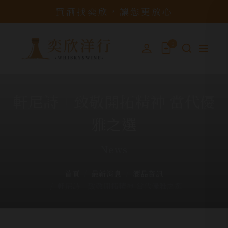
買酒找奕欣，讓您更放心
0
軒尼詩│致敬開拓精神 當代優
雅之選
News
首頁
最新消息
酒品資訊
軒尼詩│致敬開拓精神 當代優雅之選