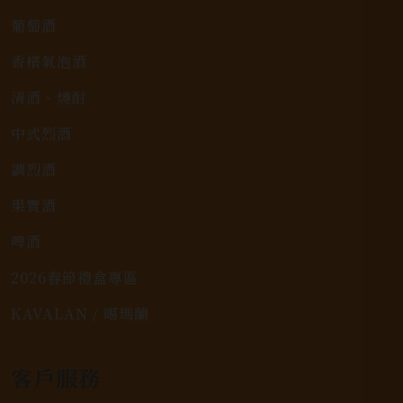
葡萄酒
香檳氣泡酒
清酒、燒酎
中式烈酒
調烈酒
果實酒
啤酒
2026春節禮盒專區
KAVALAN / 噶瑪蘭
客戶服務