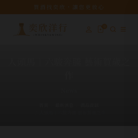
買酒找奕欣，讓您更放心
0
人頭馬│六駿奔騰 藝術賀歲之
作
News
首頁
最新消息
酒品資訊
人頭馬│六駿奔騰 藝術賀歲之作