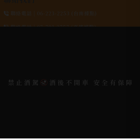
聯絡電話 |
06-223-2253 (台南據點)
聯絡電話 |
07-791-2757 (高雄據點)
地址位置 |
高雄市小港區中安路650號
電郵信箱 |
yixin7917909@gmail.com
禁止酒駕
酒後不開車 安全有保障
Copyright 奕欣洋行-酒類專賣｜Wine & Spirit ©
2026.
All rights reserved.
Designed By
Bondlink