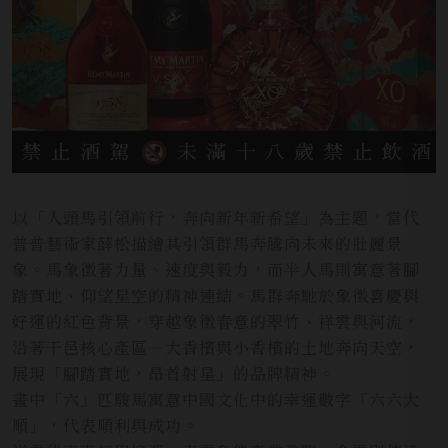
以「人頭馬引領前行，奔向新年新希望」為主題，當代
普普藝術家薛松描繪其引領群馬奔騰向未來的壯麗景
象。馬象徵著力量、速度與毅力，而半人馬則寓意著腳
踏實地、仰望星空的精神連結。馬群奔馳於象徵喜慶與
好運的紅色背景，穿越象徵春意的翠竹、祥雲與河流，
沿著干邑核心產區—大香檳與小香檳的土地奔向天空，
展現「腳踏實地，昂首射星」的品牌精神。
畫中「六」匹駿馬寓意中國文化中的幸運數字「六六大
順」，代表順利與成功。