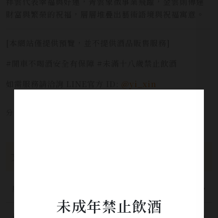
祥雲代表幸福與好運，青雲象徵事業飛躍，金雲則傳達
財富與繁榮的祝福，層層堆疊出藝術語境與祝福寓意。
[本網站僅提供預覽，並不提供酒品販售服務]
#開車不喝酒安全有保障 #未滿十八歲禁止飲酒
如需服務請洽詢 LINE官方 ID:
@yi_xin
分享本文章至：
文章分類
所有分類
未成年禁止飲酒
最新公告