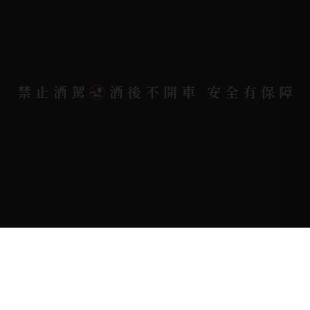
地址位置 |
高雄市小港區中安路650號
電郵信箱 |
yixin7917909@gmail.com
禁止酒駕
酒後不開車 安全有保障
Copyright 奕欣洋行-酒類專賣｜Wine & Spirit ©
2026.
All rights reserved.
Designed By
Bondlink