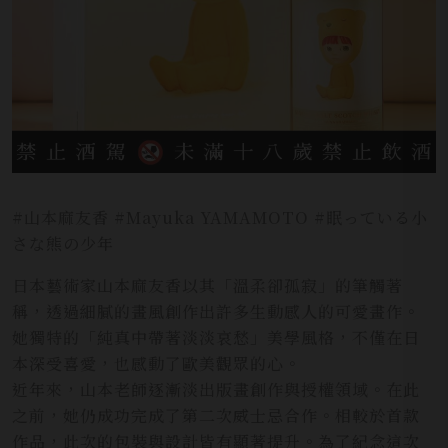
#山本麻友香 #Mayuka YAMAMOTO #眠っている小
さな熊の少年
日本藝術家山本麻友香以其「溫柔卻孤寂」的筆觸著
稱，透過細膩的畫風創作出許多生動感人的可愛畫作。
她獨特的「純真中帶著淡淡哀愁」美學風格，不僅在日
本深受喜愛，也感動了歐美觀眾的心。
近年來，山本老師逐漸淡出版畫創作與授權領域。在此
之前，她仍成功完成了第二次威士忌合作。相較於首款
作品，此次的包裝與設計皆有顯著提升。為了紀念這次