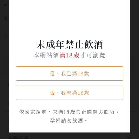
#開車不喝酒安全有保障 #未滿十八歲禁止飲酒
如需服務請洽詢 LINE官方 ID:
@yi_xin
分享本文章至：
未成年禁止飲酒
本網站須
滿18歲
才可瀏覽
文章分類
是，我已滿18歲
所有分類
否，我未滿18歲
最新公告
依國家規定，未滿18歲禁止購買與飲酒。
酒品資訊
孕婦請勿飲酒。
活動資訊