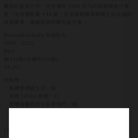
難得的藝術合作，特別選用 1980 年代的原酒桶進行裝
瓶，全球僅限量 446 瓶，完美展現藝術與威士忌交融的
詩意篇章，讓創意與時間在此交會。
Bunnahabhain 布納哈本
1980 - 2025
Butt
裝446瓶(台灣約200瓶)
44.2%
內容物：
・單桶原酒威士忌一瓶
・木質 LOGO 杯墊一片
・授權格蘭凱恩水晶玻璃杯一個
・鋼琴烤漆木盒（附鑰匙）一組
[本網站僅提供預覽，並不提供酒品販售服務]