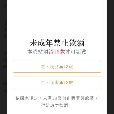
裝瓶，非冷凝過濾且不添加焦糖調色
聞香：泥煤風味伴隨著盛開的石楠花與遠方篝火的
煙燻香氣，柔和的麥芽糖與新鮮烘焙麵包氣息閃現，並
伴有檸檬皮與青蘋果皮的清新果香，底層則是細膩的花
香。
未成年禁止飲酒
口感：蜂蜜麥芽、烘烤穀物與獨特的泥土風味率先
本網站須
滿18歲
才可瀏覽
登場，接著是水果、柑橘與一絲香草甜味。細緻的煙燻
與鹹感穿梭於麥芽之中，巧妙呼應石楠花與椰香金雀花
的芳香
是，我已滿18歲
尾韻：甜美麥芽風味為主軸，點綴細膩花香，最終
否，我未滿18歲
轉為如海灘篝火般溫柔的煙燻感。柑橘與淡淡的礦石感
悠然留存
依國家規定，未滿18歲禁止購買與飲酒。
孕婦請勿飲酒。