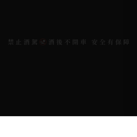
聯絡電話 |
07-791-2757 (高雄據點)
地址位置 |
高雄市小港區中安路650號
電郵信箱 |
yixin7917909@gmail.com
禁止酒駕
酒後不開車 安全有保障
Copyright 奕欣洋行-酒類專賣｜Wine & Spirit ©
2026.
All rights reserved.
Designed By
Bondlink