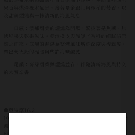
果香與烘烤橡木氣息。接著是金銀花與橙花的芳香，以
及甜美煙燻與一抹清新的海風氣息
口感：濃郁甜美的煙燻為開場，緊接著是焦糖、烘
烤堅果與乾果滋味。糖漬橙皮與溫暖辛香料的細膩暗示
隨之而來。底層的泥煤為整體風味增添深度與複雜度，
帶出營火般的溫暖與些許海鹽鹹感
尾韻：麥芽甜香與煙燻並存，伴隨清新海風與持久
的木質辛香
●奧特摩16.3
100% 艾雷島，奧特摩農場Concerto大麥，陳年5年於
波本桶，蘇玳桶，PX雪莉桶，189.5 PPM泥煤酚值，
61.6%酒精濃度裝瓶，全程於布萊迪酒廠蒸餾、陳年和