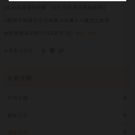
[本網站僅提供預覽，並不提供酒品販售服務]
#開車不喝酒安全有保障 #未滿十八歲禁止飲酒
如需服務請洽詢 LINE官方 ID:
@yi_xin
分享本文章至：
文章分類
所有分類
最新公告
酒品資訊