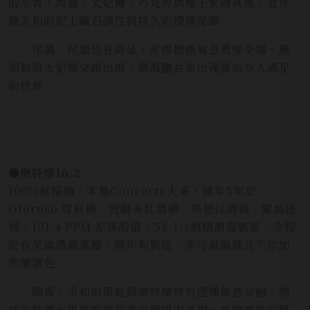
的辛香，海鹽、太妃糖、巧克力與椰子緊隨其後，並伴
隨柔和的泥土礦石調性與持久的煙燻尾韻
尾韻：尾韻悠長綿延，泥煤煙燻氣息貫穿全場。黑
胡椒與太妃糖交錯出現，與海鹽共奏出複雜而令人滿足
的終章
●奧特摩16.2
100%蘇格蘭，本島Concerto大麥，陳年5年於
Oloroso 雪莉桶，波爾多紅酒桶，馬德拉酒桶，蜜絲佳
桶，101.4 PPM 泥煤酚值，58.1%酒精濃度裝瓶，全程
於布萊迪酒廠蒸餾、陳年和裝瓶，非冷凝過濾且不添加
焦糖調色
聞香：柔和的果乾與奧特摩特有煙燻氣息交融。熟
成的熱帶水果與細緻花香自泥煤中浮現，伴隨微妙的堅