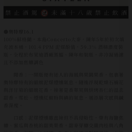
●奧特摩16.1
100%蘇格蘭，本島Concerto大麥，陳年5年於初次填
充波本桶，101.4 PPM 泥煤酚值，59.3% 酒精濃度裝
瓶，全程於布萊迪酒廠蒸餾、陳年和裝瓶，非冷凝過濾
且不添加焦糖調色
聞香：一開瓶便有迷人的海風與果園果香，包裹著
奧特摩特有的細緻泥煤煙燻氣息。隨後浮現乾燥石楠花
與洋甘菊的細緻花香，接著是香草莢與烘烤杏仁的溫柔
甜香。雪松、煙燻紅椒粉與碘的氣息，增添層次感與鹹
香深度。
口感：泥煤煙燻雖直接但不具侵略性，帶有海鹽焦
糖、蜜瓜與杏桃的甜美果香。甜麥芽糖交織肉桂與八角